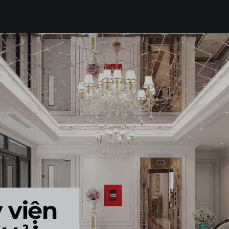
THI CÔNG TRỌN GÓI
LUMP SUM CONTRACTOR
SẢN XUẤT ĐỒ NỘI THẤT
FURNITURE PRODUCTION
TẤT CẢ
 viện