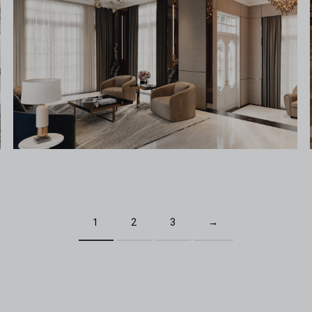
1
2
3
→