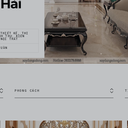
 Hải
 THIẾT KẾ, THI
NH THỰ, KIẾN
 NỘI THẤT
TUẦN
PHONG CÁCH
T