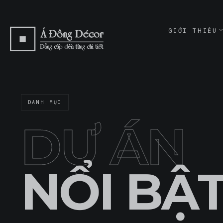
GIỚI THIỆU
ABOUT
GIỚI THI
ABOUT
DANH MỤC
CAM KẾT
COMMITME
DỰ ÁN
NỔI BẬ