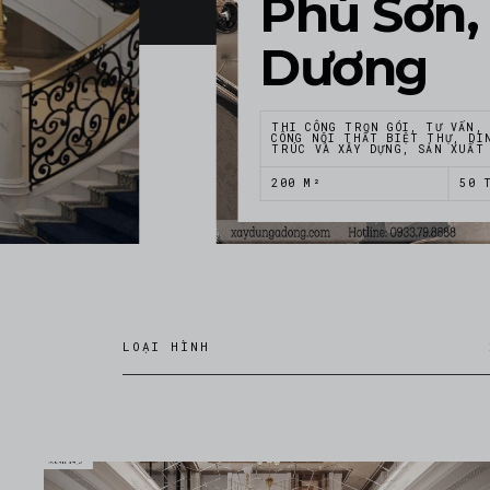
Phú Sơn,
Dương
THI CÔNG TRỌN GÓI, TƯ VẤN,
CÔNG NỘI THẤT BIỆT THỰ, DI
TRÚC VÀ XÂY DỰNG, SẢN XUẤT
200 M²
50 
LOẠI HÌNH