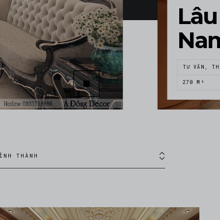
Lâu 
Na
TƯ VẤN, TH
270 M²
ỈNH THÀNH