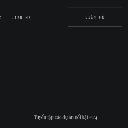
LIÊN HỆ
I
LIÊN HỆ
K
CONTACT
Tuyển tập các dự án nổi bật #1/4