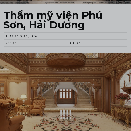
Thẩm mỹ viện Phú
Sơn, Hải Dương
THẨM MỸ VIỆN, SPA
200 M²
50 TUẦN