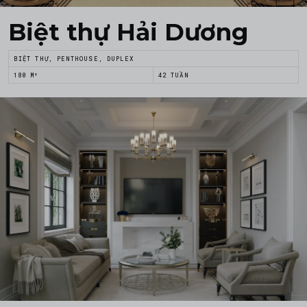
Biệt thự Hải Dương
BIỆT THỰ, PENTHOUSE, DUPLEX
180 M²
42 TUẦN