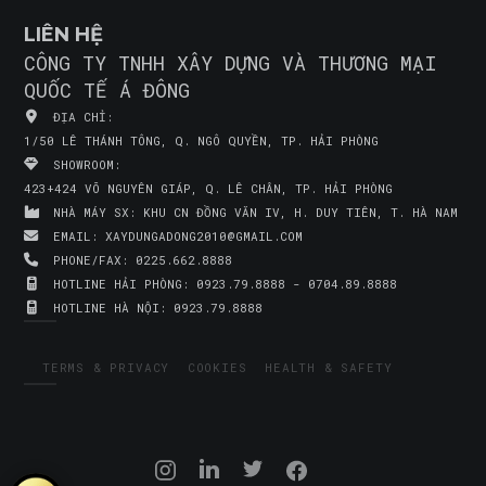
LIÊN HỆ
CÔNG TY TNHH XÂY DỰNG VÀ THƯƠNG MẠI
QUỐC TẾ Á ĐÔNG
ĐỊA CHỈ:
1/50 LÊ THÁNH TÔNG, Q. NGÔ QUYỀN, TP. HẢI PHÒNG
SHOWROOM:
423+424 VÕ NGUYÊN GIÁP, Q. LÊ CHÂN, TP. HẢI PHÒNG
NHÀ MÁY SX:
KHU CN ĐỒNG VĂN IV, H. DUY TIÊN, T. HÀ NAM
EMAIL:
XAYDUNGADONG2010@GMAIL.COM
PHONE/FAX:
0225.662.8888
HOTLINE HẢI PHÒNG:
0923.79.8888 - 0704.89.8888
HOTLINE HÀ NỘI:
0923.79.8888
TERMS & PRIVACY
COOKIES
HEALTH & SAFETY