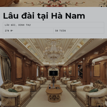
Lâu đài tại Hà Nam
LÂU ĐÀI, DINH THỰ
270 M²
50 TUẦN