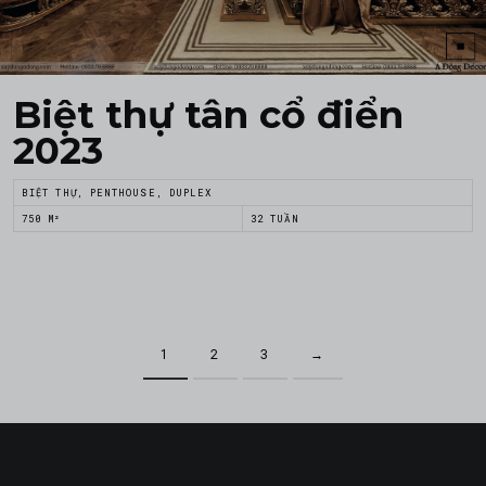
Biệt thự tân cổ điển
2023
BIỆT THỰ, PENTHOUSE, DUPLEX
750 M²
32 TUẦN
1
2
3
→