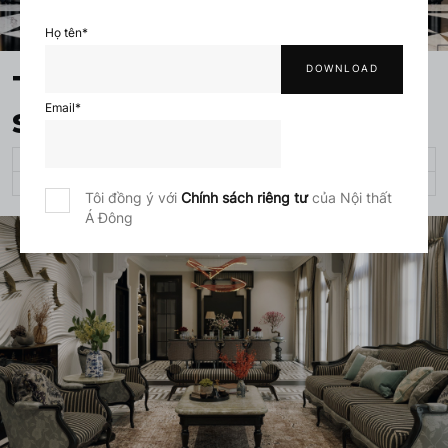
Họ tên
*
Trụ sở công ty đá Phú
sơn - Empire stone
Email
*
TIỆC CƯỚI, VĂN PHÒNG, NHÀ HÀNG
2000 M²
48 TUẦN
Tôi đồng ý với
Chính sách riêng tư
của Nội thất
Á Đông