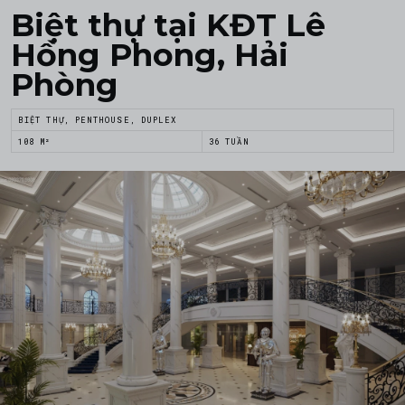
Biệt thự tại KĐT Lê
Hồng Phong, Hải
Phòng
BIỆT THỰ, PENTHOUSE, DUPLEX
108 M²
36 TUẦN