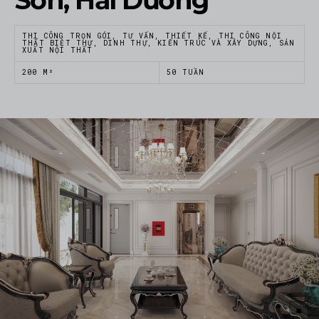
THI CÔNG TRỌN GÓI, TƯ VẤN, THIẾT KẾ, THI CÔNG NỘI
THẤT BIỆT THỰ, DINH THỰ, KIẾN TRÚC VÀ XÂY DỰNG, SẢN
XUẤT NỘI THẤT
200 M²
50 TUẦN