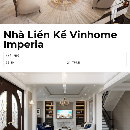
Họ tên
*
Nhà Liền Kề Vinhome
Email
*
Imperia
NHÀ PHỐ
Tôi đồng ý với
Chính sách riêng tư
của Nội thất
90 M²
24 TUẦN
Á Đông