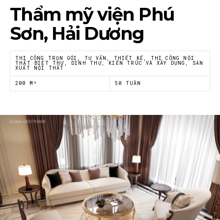
Thẩm mỹ viện Phú
Sơn, Hải Dương
THI CÔNG TRỌN GÓI, TƯ VẤN, THIẾT KẾ, THI CÔNG NỘI
THẤT BIỆT THỰ, DINH THỰ, KIẾN TRÚC VÀ XÂY DỰNG, SẢN
XUẤT NỘI THẤT
200 M²
50 TUẦN
Thông tin luôn cập nhật
Xu hướng thiết kế nội thất mới nhất tại Việt Nam và trên thế
giới