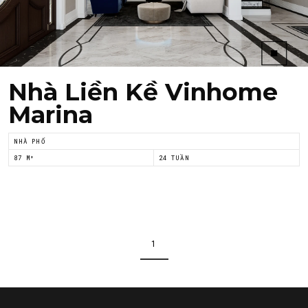
Nhà Liền Kề Vinhome
Marina
NHÀ PHỐ
87 M²
24 TUẦN
1