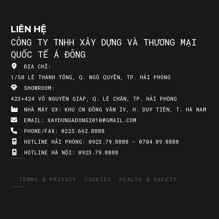
LIÊN HỆ
CÔNG TY TNHH XÂY DỰNG VÀ THƯƠNG MẠI
QUỐC TẾ Á ĐÔNG
ĐỊA CHỈ:
1/50 LÊ THÁNH TÔNG, Q. NGÔ QUYỀN, TP. HẢI PHÒNG
SHOWROOM:
423+424 VÕ NGUYÊN GIÁP, Q. LÊ CHÂN, TP. HẢI PHÒNG
NHÀ MÁY SX:
KHU CN ĐỒNG VĂN IV, H. DUY TIÊN, T. HÀ NAM
EMAIL:
XAYDUNGADONG2010@GMAIL.COM
PHONE/FAX:
0225.662.8888
HOTLINE HẢI PHÒNG:
0923.79.8888 - 0704.89.8888
HOTLINE HÀ NỘI:
0923.79.8888
TERMS & PRIVACY
COOKIES
HEALTH & SAFETY