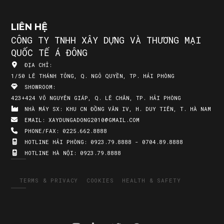
LIÊN HỆ
CÔNG TY TNHH XÂY DỰNG VÀ THƯƠNG MẠI
QUỐC TẾ Á ĐÔNG
ĐỊA CHỈ:
1/50 LÊ THÁNH TÔNG, Q. NGÔ QUYỀN, TP. HẢI PHÒNG
SHOWROOM:
423+424 VÕ NGUYÊN GIÁP, Q. LÊ CHÂN, TP. HẢI PHÒNG
NHÀ MÁY SX:
KHU CN ĐỒNG VĂN IV, H. DUY TIÊN, T. HÀ NAM
EMAIL:
XAYDUNGADONG2010@GMAIL.COM
PHONE/FAX:
0225.662.8888
HOTLINE HẢI PHÒNG:
0923.79.8888 - 0704.89.8888
HOTLINE HÀ NỘI:
0923.79.8888
TERMS & PRIVACY
COOKIES
HEALTH & SAFETY