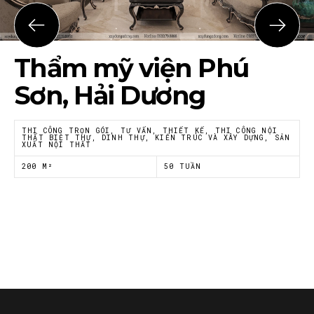
Thẩm mỹ viện Phú
Sơn, Hải Dương
THI CÔNG TRỌN GÓI, TƯ VẤN, THIẾT KẾ, THI CÔNG NỘI
THẤT BIỆT THỰ, DINH THỰ, KIẾN TRÚC VÀ XÂY DỰNG, SẢN
XUẤT NỘI THẤT
200 M²
50 TUẦN