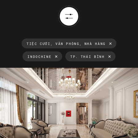
TIỆC CƯỚI, VĂN PHÒNG, NHÀ HÀNG
INDOCHINE
TP. THÁI BÌNH
Thông tin luôn cập nhật
Xu hướng thiết kế nội thất mới nhất tại Việt Nam và trên thế
giới