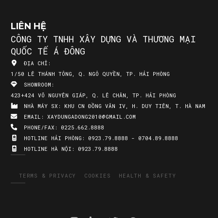
LIÊN HỆ
CÔNG TY TNHH XÂY DỰNG VÀ THƯƠNG MẠI
QUỐC TẾ Á ĐÔNG
ĐỊA CHỈ:
1/50 LÊ THÁNH TÔNG, Q. NGÔ QUYỀN, TP. HẢI PHÒNG
SHOWROOM:
423+424 VÕ NGUYÊN GIÁP, Q. LÊ CHÂN, TP. HẢI PHÒNG
NHÀ MÁY SX:
KHU CN ĐỒNG VĂN IV, H. DUY TIÊN, T. HÀ NAM
EMAIL:
XAYDUNGADONG2010@GMAIL.COM
PHONE/FAX:
0225.662.8888
HOTLINE HẢI PHÒNG:
0923.79.8888 - 0704.89.8888
HOTLINE HÀ NỘI:
0923.79.8888
TERMS & PRIVACY
COOKIES
HEALTH & SAFETY