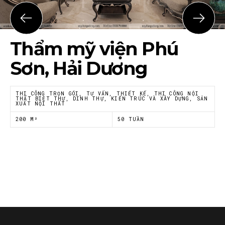
Họ tên
*
Thẩm mỹ viện Phú
Email
*
Sơn, Hải Dương
THI CÔNG TRỌN GÓI, TƯ VẤN, THIẾT KẾ, THI CÔNG NỘI
THẤT BIỆT THỰ, DINH THỰ, KIẾN TRÚC VÀ XÂY DỰNG, SẢN
XUẤT NỘI THẤT
Tôi đồng ý với
Chính sách riêng tư
của Nội thất
Á Đông
200 M²
50 TUẦN