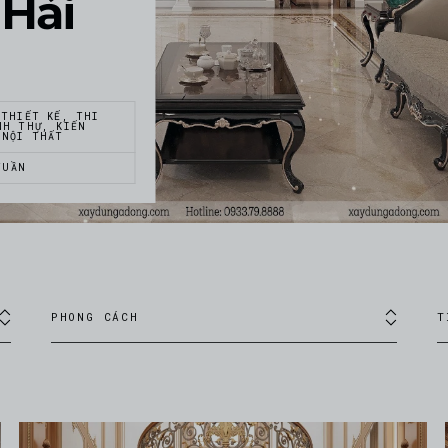
 Hải
 THIẾT KẾ, THI
NH THỰ, KIẾN
 NỘI THẤT
TUẦN
PHONG CÁCH
T