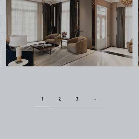
1
2
3
→