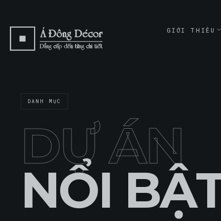
GIỚI THIỆU
ABOUT
GIỚI THI
ABOUT
DANH MỤC
CAM KẾT
COMMITME
DỰ ÁN
NỔI BẬ