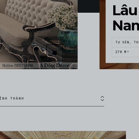
Lâu 
Na
TƯ VẤN, TH
270 M²
ỈNH THÀNH