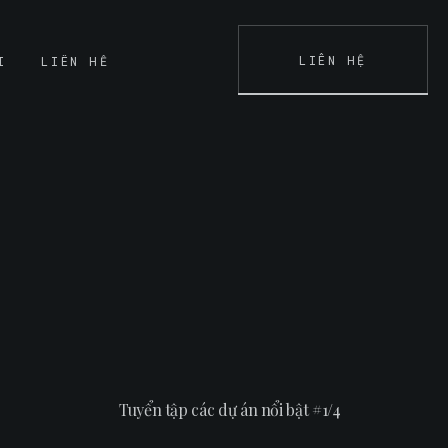
LIÊN HỆ
I
LIÊN HỆ
K
CONTACT
Tuyển tập các dự án nổi bật #1/4