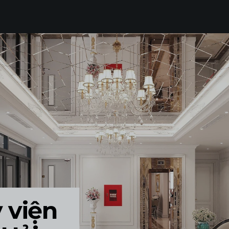
THI CÔNG TRỌN GÓI
LUMP SUM CONTRACTOR
SẢN XUẤT ĐỒ NỘI THẤT
FURNITURE PRODUCTION
TẤT CẢ
 viện