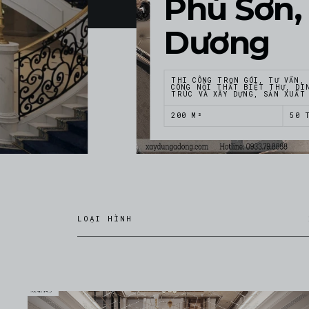
Phú Sơn,
Dương
THI CÔNG TRỌN GÓI, TƯ VẤN,
CÔNG NỘI THẤT BIỆT THỰ, DI
TRÚC VÀ XÂY DỰNG, SẢN XUẤT
200 M²
50 
LOẠI HÌNH