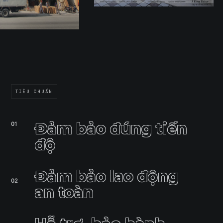
TIÊU CHUẨN
Đảm bảo đúng tiến
độ
Đảm bảo lao động
an toàn