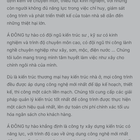
định kém về chuyên môn, thiếu hụt kinh nghiệm, với những
còn người không đủ năng lực trong việc chỉ huy, giám sát
công trình và phát triển thiết kế của toàn nhà sẽ dẫn đến
những thiệt hại lớn.
Á ĐÔNG tự hào có đội ngũ kiến trúc sư , kỹ sư có kinh
nghiệm và trình độ chuyên môn cao, có đội ngũ thi công lành
nghề chuyên nghiệp như xây, sơn, mộc, điện nước … Chúng
tôi luôn mang trong mình tâm huyết làm việc như xây cho
chính ngôi nhà của mình.
Dù là kiến trúc thương mại hay kiến trúc nhà ở, mọi công trình
đều được áp dụng công nghệ mới nhất để lập kế hoạch, thiết
kế, thi công một cách liền mạch. Chúng tôi cung cấp các giải
pháp quản lý kiến trúc tốt nhất để công trình được thực hiện
một cách hiệu quả nhất, lên dự toán chi phí chính xác tối ưu
hóa ngân sách cho khách hàng.
Á ĐÔNG tự hào khẳng định là công ty xây dựng kiến trúc có
năng lực, với trình độ cao về ứng dụng công nghệ mới nhất