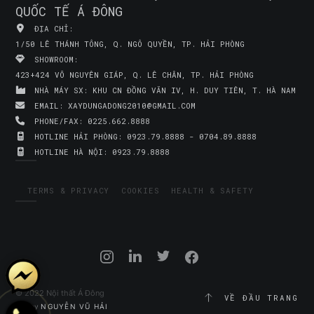
QUỐC TẾ Á ĐÔNG
ĐỊA CHỈ:
1/50 LÊ THÁNH TÔNG, Q. NGÔ QUYỀN, TP. HẢI PHÒNG
SHOWROOM:
423+424 VÕ NGUYÊN GIÁP, Q. LÊ CHÂN, TP. HẢI PHÒNG
NHÀ MÁY SX:
KHU CN ĐỒNG VĂN IV, H. DUY TIÊN, T. HÀ NAM
EMAIL:
XAYDUNGADONG2010@GMAIL.COM
PHONE/FAX:
0225.662.8888
HOTLINE HẢI PHÒNG:
0923.79.8888 - 0704.89.8888
HOTLINE HÀ NỘI:
0923.79.8888
TERMS & PRIVACY
COOKIES
HEALTH & SAFETY
© 2022 Nội thất Á Đông
VỀ ĐẦU TRANG
Site by
NGUYỄN VŨ HẢI