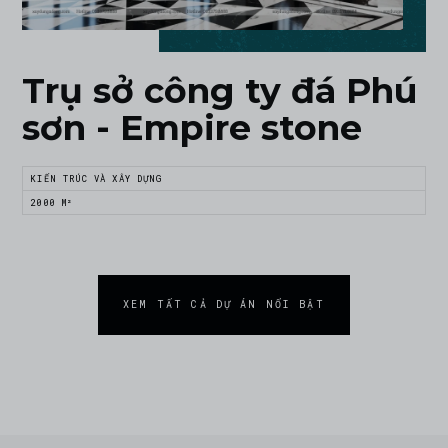
Trụ sở công ty đá Phú
sơn - Empire stone
KIẾN TRÚC VÀ XÂY DỰNG
2000 M²
XEM TẤT CẢ DỰ ÁN NỔI BẬT