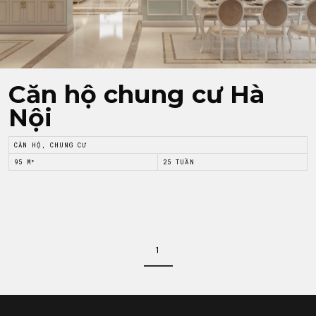
Căn hộ chung cư Hà
Nội
CĂN HỘ, CHUNG CƯ
95 M²
25 TUẦN
1