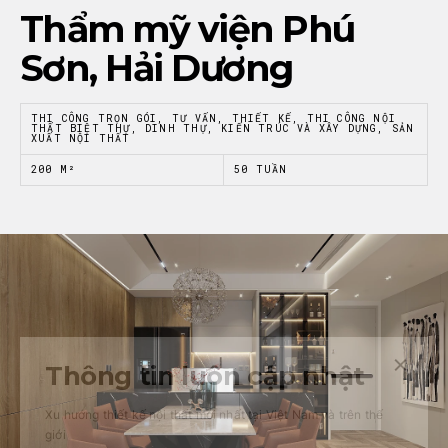
Thẩm mỹ viện Phú
Sơn, Hải Dương
THI CÔNG TRỌN GÓI, TƯ VẤN, THIẾT KẾ, THI CÔNG NỘI
THẤT BIỆT THỰ, DINH THỰ, KIẾN TRÚC VÀ XÂY DỰNG, SẢN
XUẤT NỘI THẤT
200 M²
50 TUẦN
Thông tin luôn cập nhật
Xu hướng thiết kế nội thất mới nhất tại Việt Nam và trên thế
giới