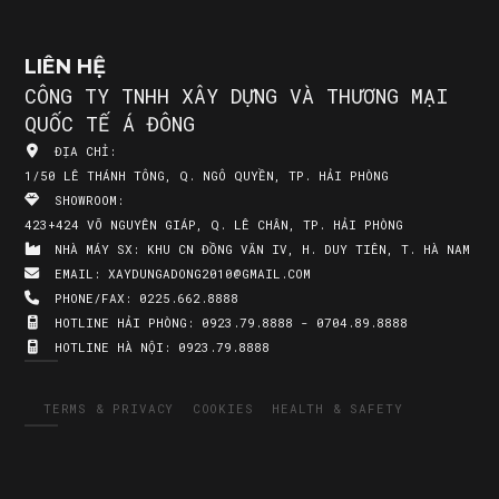
LIÊN HỆ
CÔNG TY TNHH XÂY DỰNG VÀ THƯƠNG MẠI
QUỐC TẾ Á ĐÔNG
ĐỊA CHỈ:
1/50 LÊ THÁNH TÔNG, Q. NGÔ QUYỀN, TP. HẢI PHÒNG
SHOWROOM:
423+424 VÕ NGUYÊN GIÁP, Q. LÊ CHÂN, TP. HẢI PHÒNG
NHÀ MÁY SX:
KHU CN ĐỒNG VĂN IV, H. DUY TIÊN, T. HÀ NAM
EMAIL:
XAYDUNGADONG2010@GMAIL.COM
PHONE/FAX:
0225.662.8888
HOTLINE HẢI PHÒNG:
0923.79.8888 - 0704.89.8888
HOTLINE HÀ NỘI:
0923.79.8888
TERMS & PRIVACY
COOKIES
HEALTH & SAFETY