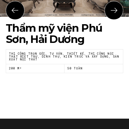
Họ tên
*
Thẩm mỹ viện Phú
Email
*
Sơn, Hải Dương
THI CÔNG TRỌN GÓI, TƯ VẤN, THIẾT KẾ, THI CÔNG NỘI
THẤT BIỆT THỰ, DINH THỰ, KIẾN TRÚC VÀ XÂY DỰNG, SẢN
XUẤT NỘI THẤT
Tôi đồng ý với
Chính sách riêng tư
của Nội thất
Á Đông
200 M²
50 TUẦN