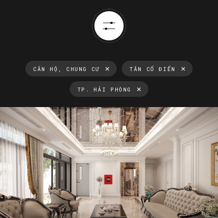
CĂN HỘ, CHUNG CƯ
TÂN CỔ ĐIỂN
TP. HẢI PHÒNG
Thông tin luôn cập nhật
Xu hướng thiết kế nội thất mới nhất tại Việt Nam và trên thế
giới