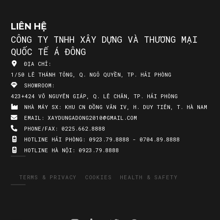
LIÊN HỆ
CÔNG TY TNHH XÂY DỰNG VÀ THƯƠNG MẠI
QUỐC TẾ Á ĐÔNG
ĐỊA CHỈ:
1/50 LÊ THÁNH TÔNG, Q. NGÔ QUYỀN, TP. HẢI PHÒNG
SHOWROOM:
423+424 VÕ NGUYÊN GIÁP, Q. LÊ CHÂN, TP. HẢI PHÒNG
NHÀ MÁY SX:
KHU CN ĐỒNG VĂN IV, H. DUY TIÊN, T. HÀ NAM
EMAIL:
XAYDUNGADONG2010@GMAIL.COM
PHONE/FAX:
0225.662.8888
HOTLINE HẢI PHÒNG:
0923.79.8888 - 0704.89.8888
HOTLINE HÀ NỘI:
0923.79.8888
TERMS & PRIVACY
COOKIES
HEALTH & SAFETY