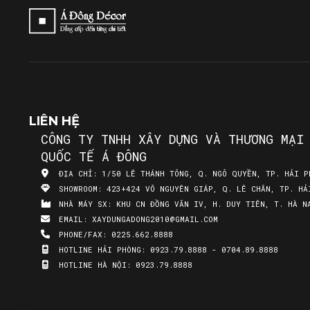
LIÊN HỆ
CÔNG TY TNHH XÂY DỰNG VÀ THƯƠNG MẠI
QUỐC TẾ Á ĐÔNG
ĐỊA CHỈ:
1/50 LÊ THÁNH TÔNG, Q. NGÔ QUYỀN, TP. HẢI P
SHOWROOM:
423+424 VÕ NGUYÊN GIÁP, Q. LÊ CHÂN, TP. HẢ
NHÀ MÁY SX:
KHU CN ĐỒNG VĂN IV, H. DUY TIÊN, T. HÀ N
EMAIL:
XAYDUNGADONG2010@GMAIL.COM
PHONE/FAX:
0225.662.8888
HOTLINE HẢI PHÒNG:
0923.79.8888 - 0704.89.8888
HOTLINE HÀ NỘI:
0923.79.8888