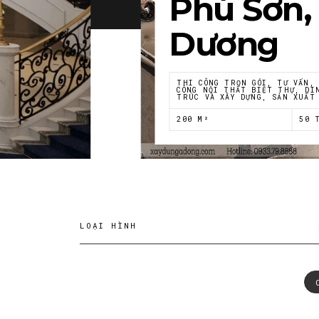
Phú Sơn,
Dương
THI CÔNG TRỌN GÓI, TƯ VẤN,
CÔNG NỘI THẤT BIỆT THỰ, DI
TRÚC VÀ XÂY DỰNG, SẢN XUẤT
200 M²
50 
LOẠI HÌNH