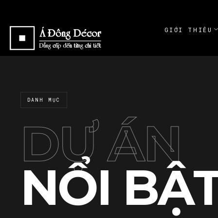
GIỚI THIỆU
ABOUT
GIỚI THI
ABOUT
DANH MỤC
CAM KẾT
COMMITME
DỰ ÁN
NỔI BẬ