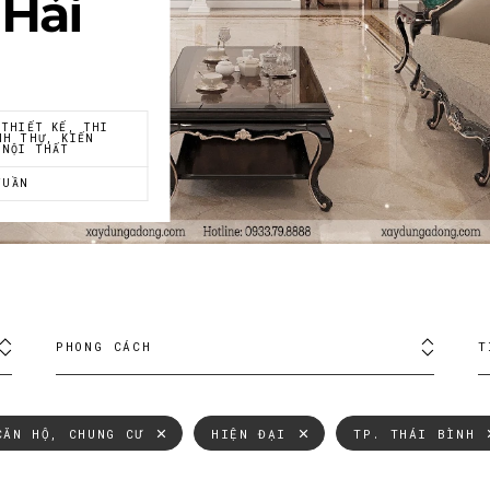
 Hải
 THIẾT KẾ, THI
NH THỰ, KIẾN
 NỘI THẤT
TUẦN
PHONG CÁCH
T
CĂN HỘ, CHUNG CƯ
HIỆN ĐẠI
TP. THÁI BÌNH