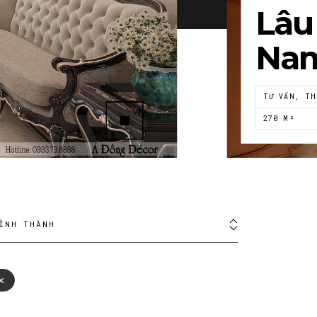
Lâu 
Na
TƯ VẤN, TH
270 M²
ỈNH THÀNH