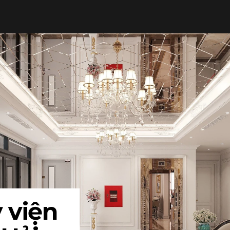
THI CÔNG TRỌN GÓI
LUMP SUM CONTRACTOR
SẢN XUẤT ĐỒ NỘI THẤT
FURNITURE PRODUCTION
TẤT CẢ
 viện