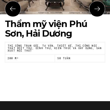
Họ tên
*
Thẩm mỹ viện Phú
Email
*
Sơn, Hải Dương
THI CÔNG TRỌN GÓI, TƯ VẤN, THIẾT KẾ, THI CÔNG NỘI
THẤT BIỆT THỰ, DINH THỰ, KIẾN TRÚC VÀ XÂY DỰNG, SẢN
XUẤT NỘI THẤT
Tôi đồng ý với
Chính sách riêng tư
của Nội thất
Á Đông
200 M²
50 TUẦN