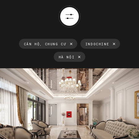
CĂN HỘ, CHUNG CƯ
INDOCHINE
HÀ NỘI
Thông tin luôn cập nhật
Xu hướng thiết kế nội thất mới nhất tại Việt Nam và trên thế
giới