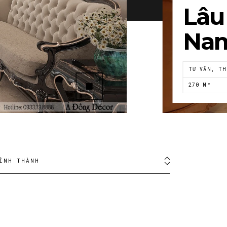
Lâu 
Na
TƯ VẤN, TH
270 M²
ỈNH THÀNH