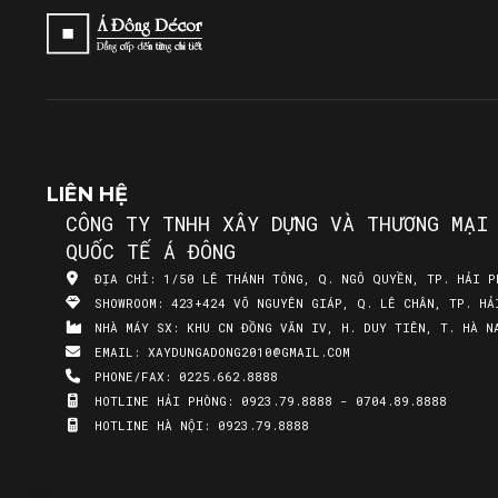
LIÊN HỆ
CÔNG TY TNHH XÂY DỰNG VÀ THƯƠNG MẠI
QUỐC TẾ Á ĐÔNG
ĐỊA CHỈ:
1/50 LÊ THÁNH TÔNG, Q. NGÔ QUYỀN, TP. HẢI P
SHOWROOM:
423+424 VÕ NGUYÊN GIÁP, Q. LÊ CHÂN, TP. HẢ
NHÀ MÁY SX:
KHU CN ĐỒNG VĂN IV, H. DUY TIÊN, T. HÀ N
EMAIL:
XAYDUNGADONG2010@GMAIL.COM
PHONE/FAX:
0225.662.8888
HOTLINE HẢI PHÒNG:
0923.79.8888 - 0704.89.8888
HOTLINE HÀ NỘI:
0923.79.8888