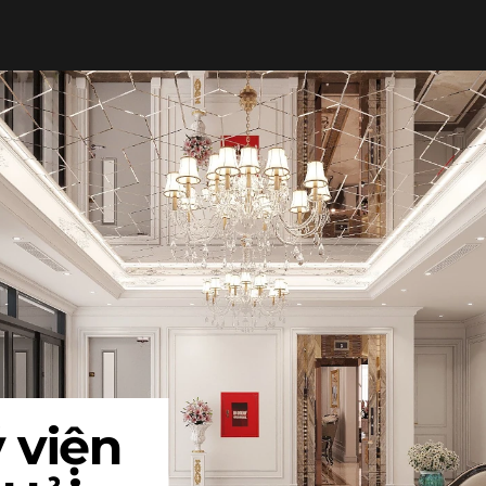
THI CÔNG TRỌN GÓI
LUMP SUM CONTRACTOR
SẢN XUẤT ĐỒ NỘI THẤT
FURNITURE PRODUCTION
TẤT CẢ
 viện