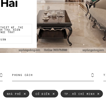
 Hải
 THIẾT KẾ, THI
NH THỰ, KIẾN
 NỘI THẤT
TUẦN
PHONG CÁCH
T
NHÀ PHỐ
CỔ ĐIỂN
TP. HỒ CHÍ MINH