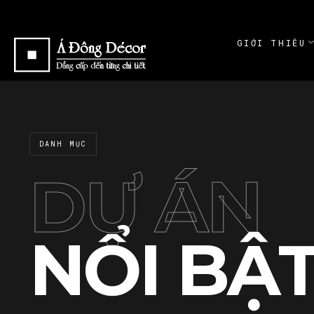
GIỚI THIỆU
ABOUT
GIỚI THI
ABOUT
DANH MỤC
CAM KẾT
COMMITME
DỰ ÁN
NỔI BẬ