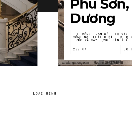
Phú Sơn,
Dương
THI CÔNG TRỌN GÓI, TƯ VẤN,
CÔNG NỘI THẤT BIỆT THỰ, DI
TRÚC VÀ XÂY DỰNG, SẢN XUẤT
200 M²
50 
LOẠI HÌNH