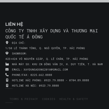
LIÊN HỆ
CÔNG TY TNHH XÂY DỰNG VÀ THƯƠNG MẠI
QUỐC TẾ Á ĐÔNG
ĐỊA CHỈ:
1/50 LÊ THÁNH TÔNG, Q. NGÔ QUYỀN, TP. HẢI PHÒNG
SHOWROOM:
423+424 VÕ NGUYÊN GIÁP, Q. LÊ CHÂN, TP. HẢI PHÒNG
NHÀ MÁY SX:
KHU CN ĐỒNG VĂN IV, H. DUY TIÊN, T. HÀ NAM
EMAIL:
XAYDUNGADONG2010@GMAIL.COM
PHONE/FAX:
0225.662.8888
HOTLINE HẢI PHÒNG:
0923.79.8888 - 0704.89.8888
HOTLINE HÀ NỘI:
0923.79.8888
TERMS & PRIVACY
COOKIES
HEALTH & SAFETY