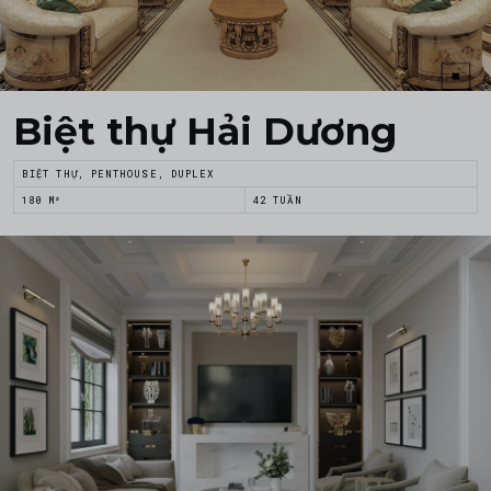
Biệt thự Hải Dương
BIỆT THỰ, PENTHOUSE, DUPLEX
180 M²
42 TUẦN