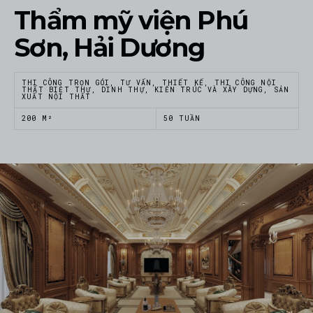
Thẩm mỹ viện Phú
Sơn, Hải Dương
THI CÔNG TRỌN GÓI, TƯ VẤN, THIẾT KẾ, THI CÔNG NỘI
THẤT BIỆT THỰ, DINH THỰ, KIẾN TRÚC VÀ XÂY DỰNG, SẢN
XUẤT NỘI THẤT
200 M²
50 TUẦN