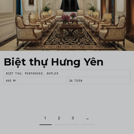
Biệt thự Hưng Yên
BIỆT THỰ, PENTHOUSE, DUPLEX
465 M²
24 TUẦN
1
2
3
→