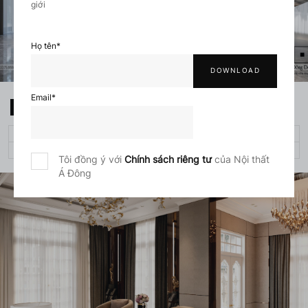
giới
Họ tên
*
Email
*
Biệt thự hiện đại 2023
BIỆT THỰ, PENTHOUSE, DUPLEX
250 M²
24 TUẦN
Tôi đồng ý với
Chính sách riêng tư
của Nội thất
Á Đông