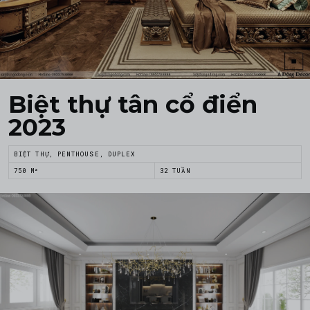
Biệt thự tân cổ điển
2023
BIỆT THỰ, PENTHOUSE, DUPLEX
750 M²
32 TUẦN