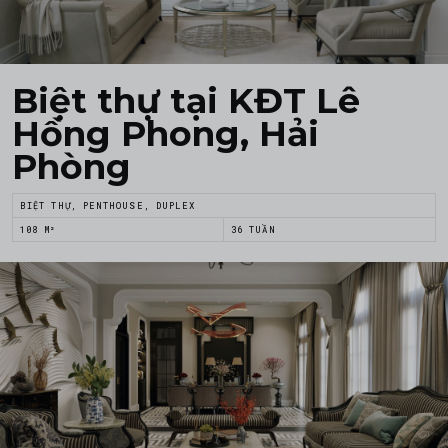
Biệt thự tại KĐT Lê
Hồng Phong, Hải
Phòng
BIỆT THỰ, PENTHOUSE, DUPLEX
108 M²
36 TUẦN