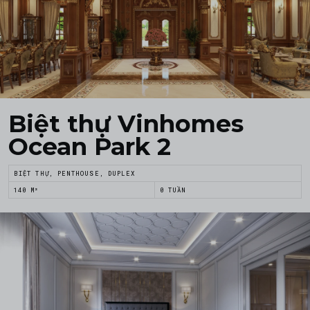
Biệt thự Vinhomes
Ocean Park 2
BIỆT THỰ, PENTHOUSE, DUPLEX
140 M²
0 TUẦN