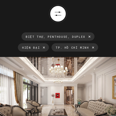
BIỆT THỰ, PENTHOUSE, DUPLEX
HIỆN ĐẠI
TP. HỒ CHÍ MINH
Thông tin luôn cập nhật
Xu hướng thiết kế nội thất mới nhất tại Việt Nam và trên thế
giới