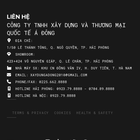
LIÊN HỆ
CÔNG TY TNHH XÂY DỰNG VÀ THƯƠNG MẠI
QUỐC TẾ Á ĐÔNG
ĐỊA CHỈ:
1/50 LÊ THÁNH TÔNG, Q. NGÔ QUYỀN, TP. HẢI PHÒNG
SHOWROOM:
423+424 VÕ NGUYÊN GIÁP, Q. LÊ CHÂN, TP. HẢI PHÒNG
NHÀ MÁY SX:
KHU CN ĐỒNG VĂN IV, H. DUY TIÊN, T. HÀ NAM
EMAIL:
XAYDUNGADONG2010@GMAIL.COM
PHONE/FAX:
0225.662.8888
HOTLINE HẢI PHÒNG:
0923.79.8888 - 0704.89.8888
HOTLINE HÀ NỘI:
0923.79.8888
TERMS & PRIVACY
COOKIES
HEALTH & SAFETY