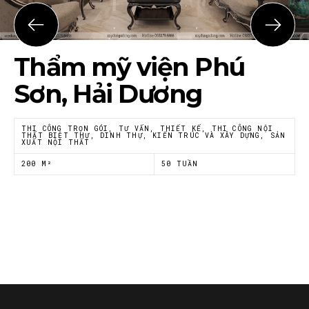
Họ tên
*
Thẩm mỹ viện Phú
Email
*
Sơn, Hải Dương
THI CÔNG TRỌN GÓI, TƯ VẤN, THIẾT KẾ, THI CÔNG NỘI
THẤT BIỆT THỰ, DINH THỰ, KIẾN TRÚC VÀ XÂY DỰNG, SẢN
XUẤT NỘI THẤT
Tôi đồng ý với
Chính sách riêng tư
của Nội thất
Á Đông
200 M²
50 TUẦN