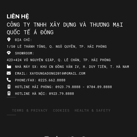
LIÊN HỆ
CÔNG TY TNHH XÂY DỰNG VÀ THƯƠNG MẠI
QUỐC TẾ Á ĐÔNG
ĐỊA CHỈ:
1/50 LÊ THÁNH TÔNG, Q. NGÔ QUYỀN, TP. HẢI PHÒNG
SHOWROOM:
423+424 VÕ NGUYÊN GIÁP, Q. LÊ CHÂN, TP. HẢI PHÒNG
NHÀ MÁY SX:
KHU CN ĐỒNG VĂN IV, H. DUY TIÊN, T. HÀ NAM
EMAIL:
XAYDUNGADONG2010@GMAIL.COM
PHONE/FAX:
0225.662.8888
HOTLINE HẢI PHÒNG:
0923.79.8888 - 0704.89.8888
HOTLINE HÀ NỘI:
0923.79.8888
TERMS & PRIVACY
COOKIES
HEALTH & SAFETY