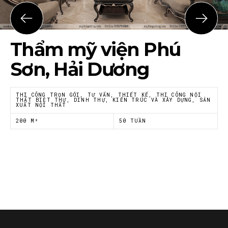
Họ tên
*
Thẩm mỹ viện Phú
Email
*
Sơn, Hải Dương
THI CÔNG TRỌN GÓI, TƯ VẤN, THIẾT KẾ, THI CÔNG NỘI
THẤT BIỆT THỰ, DINH THỰ, KIẾN TRÚC VÀ XÂY DỰNG, SẢN
XUẤT NỘI THẤT
Tôi đồng ý với
Chính sách riêng tư
của Nội thất
Á Đông
200 M²
50 TUẦN