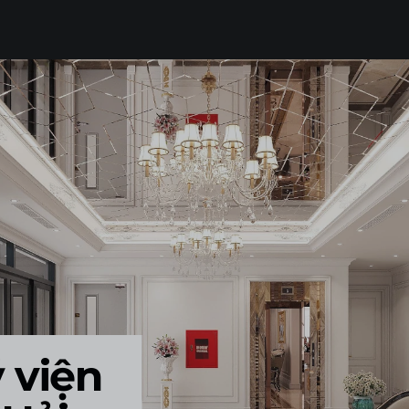
THI CÔNG TRỌN GÓI
LUMP SUM CONTRACTOR
SẢN XUẤT ĐỒ NỘI THẤT
FURNITURE PRODUCTION
TẤT CẢ
 viện