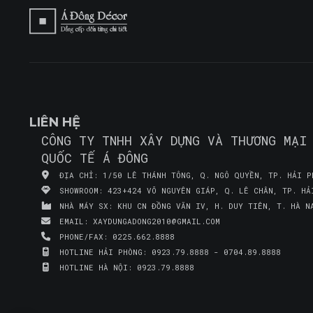
LIÊN HỆ
CÔNG TY TNHH XÂY DỰNG VÀ THƯƠNG MẠI
QUỐC TẾ Á ĐÔNG
ĐỊA CHỈ:
1/50 LÊ THÁNH TÔNG, Q. NGÔ QUYỀN, TP. HẢI P
SHOWROOM:
423+424 VÕ NGUYÊN GIÁP, Q. LÊ CHÂN, TP. HẢ
NHÀ MÁY SX:
KHU CN ĐỒNG VĂN IV, H. DUY TIÊN, T. HÀ N
EMAIL:
XAYDUNGADONG2010@GMAIL.COM
PHONE/FAX:
0225.662.8888
HOTLINE HẢI PHÒNG:
0923.79.8888 - 0704.89.8888
HOTLINE HÀ NỘI:
0923.79.8888