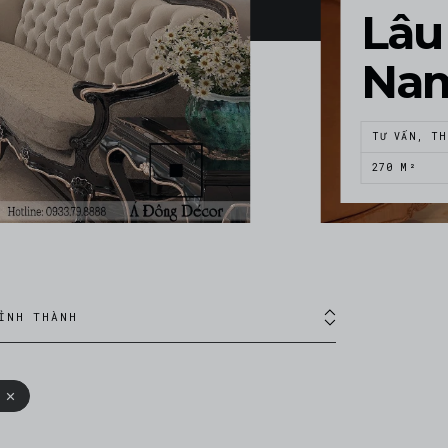
Lâu 
Na
TƯ VẤN, TH
270 M²
ỈNH THÀNH