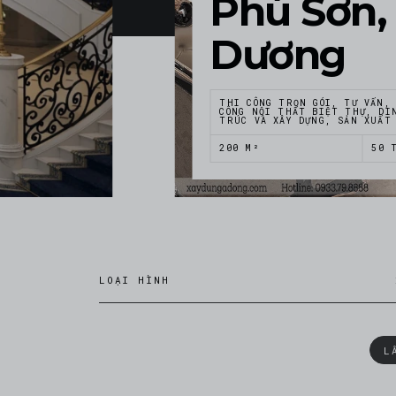
Phú Sơn,
Dương
THI CÔNG TRỌN GÓI, TƯ VẤN,
CÔNG NỘI THẤT BIỆT THỰ, DI
TRÚC VÀ XÂY DỰNG, SẢN XUẤT
200 M²
50 
LOẠI HÌNH
L