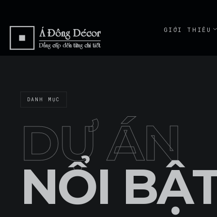
GIỚI THIỆU
ABOUT
GIỚI THI
ABOUT
DANH MỤC
CAM KẾT
COMMITME
DỰ ÁN
NỔI BẬ