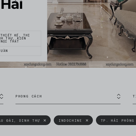
 Hải
 THIẾT KẾ, THI
NH THỰ, KIẾN
 NỘI THẤT
TUẦN
PHONG CÁCH
T
ÂU ĐÀI, DINH THỰ
INDOCHINE
TP. HẢI PHÒNG