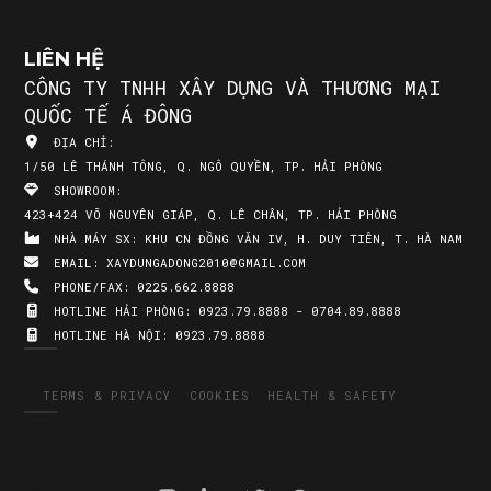
LIÊN HỆ
CÔNG TY TNHH XÂY DỰNG VÀ THƯƠNG MẠI
QUỐC TẾ Á ĐÔNG
ĐỊA CHỈ:
1/50 LÊ THÁNH TÔNG, Q. NGÔ QUYỀN, TP. HẢI PHÒNG
SHOWROOM:
423+424 VÕ NGUYÊN GIÁP, Q. LÊ CHÂN, TP. HẢI PHÒNG
NHÀ MÁY SX:
KHU CN ĐỒNG VĂN IV, H. DUY TIÊN, T. HÀ NAM
EMAIL:
XAYDUNGADONG2010@GMAIL.COM
PHONE/FAX:
0225.662.8888
HOTLINE HẢI PHÒNG:
0923.79.8888 - 0704.89.8888
HOTLINE HÀ NỘI:
0923.79.8888
TERMS & PRIVACY
COOKIES
HEALTH & SAFETY