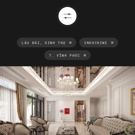
LÂU ĐÀI, DINH THỰ
INDOCHINE
T. VĨNH PHÚC
Thông tin luôn cập nhật
Xu hướng thiết kế nội thất mới nhất tại Việt Nam và trên thế
giới