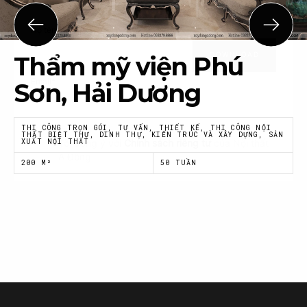
Họ tên
*
Thẩm mỹ viện Phú
Email
*
Sơn, Hải Dương
THI CÔNG TRỌN GÓI, TƯ VẤN, THIẾT KẾ, THI CÔNG NỘI
THẤT BIỆT THỰ, DINH THỰ, KIẾN TRÚC VÀ XÂY DỰNG, SẢN
XUẤT NỘI THẤT
Tôi đồng ý với
Chính sách riêng tư
của Nội thất
Á Đông
200 M²
50 TUẦN