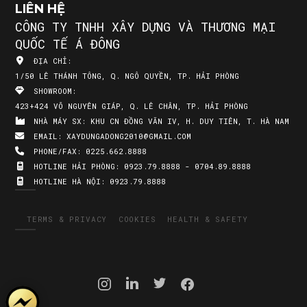
LIÊN HỆ
CÔNG TY TNHH XÂY DỰNG VÀ THƯƠNG MẠI
QUỐC TẾ Á ĐÔNG
ĐỊA CHỈ:
1/50 LÊ THÁNH TÔNG, Q. NGÔ QUYỀN, TP. HẢI PHÒNG
SHOWROOM:
423+424 VÕ NGUYÊN GIÁP, Q. LÊ CHÂN, TP. HẢI PHÒNG
NHÀ MÁY SX:
KHU CN ĐỒNG VĂN IV, H. DUY TIÊN, T. HÀ NAM
EMAIL:
XAYDUNGADONG2010@GMAIL.COM
PHONE/FAX:
0225.662.8888
HOTLINE HẢI PHÒNG:
0923.79.8888 - 0704.89.8888
HOTLINE HÀ NỘI:
0923.79.8888
TERMS & PRIVACY
COOKIES
HEALTH & SAFETY