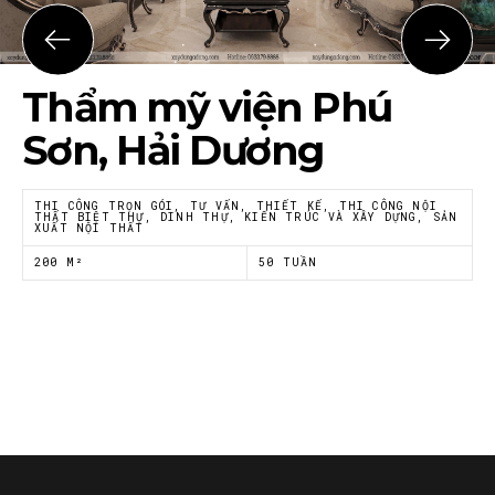
Họ tên
*
Thẩm mỹ viện Phú
Email
*
Sơn, Hải Dương
THI CÔNG TRỌN GÓI, TƯ VẤN, THIẾT KẾ, THI CÔNG NỘI
THẤT BIỆT THỰ, DINH THỰ, KIẾN TRÚC VÀ XÂY DỰNG, SẢN
XUẤT NỘI THẤT
Tôi đồng ý với
Chính sách riêng tư
của Nội thất
Á Đông
200 M²
50 TUẦN