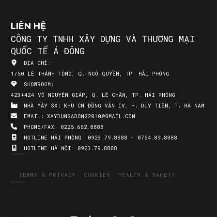
LIÊN HỆ
CÔNG TY TNHH XÂY DỰNG VÀ THƯƠNG MẠI
QUỐC TẾ Á ĐÔNG
ĐỊA CHỈ:
1/50 LÊ THÁNH TÔNG, Q. NGÔ QUYỀN, TP. HẢI PHÒNG
SHOWROOM:
423+424 VÕ NGUYÊN GIÁP, Q. LÊ CHÂN, TP. HẢI PHÒNG
NHÀ MÁY SX:
KHU CN ĐỒNG VĂN IV, H. DUY TIÊN, T. HÀ NAM
EMAIL:
XAYDUNGADONG2010@GMAIL.COM
PHONE/FAX:
0225.662.8888
HOTLINE HẢI PHÒNG:
0923.79.8888 - 0704.89.8888
HOTLINE HÀ NỘI:
0923.79.8888
TERMS & PRIVACY
COOKIES
HEALTH & SAFETY