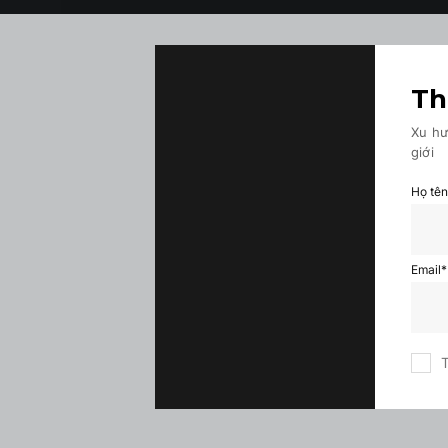
Th
Xu hư
giới
Họ tê
Email
*
T