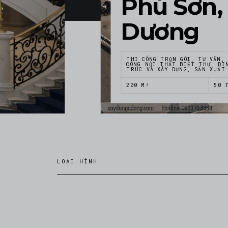
Phú Sơn,
Dương
THI CÔNG TRỌN GÓI, TƯ VẤN,
CÔNG NỘI THẤT BIỆT THỰ, DI
TRÚC VÀ XÂY DỰNG, SẢN XUẤT
200 M²
50 
LOẠI HÌNH