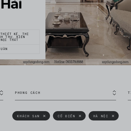
 Hải
 THIẾT KẾ, THI
NH THỰ, KIẾN
 NỘI THẤT
TUẦN
PHONG CÁCH
T
KHÁCH SẠN
CỔ ĐIỂN
HÀ NỘI