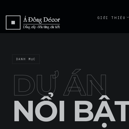
GIỚI THIỆU
ABOUT
GIỚI THI
ABOUT
DANH MỤC
CAM KẾT
COMMITME
DỰ ÁN
NỔI BẬ