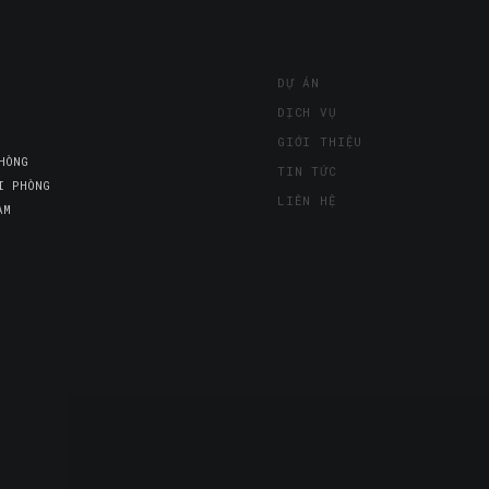
DỰ ÁN
DỊCH VỤ
GIỚI THIỆU
HÒNG
TIN TỨC
I PHÒNG
LIÊN HỆ
AM