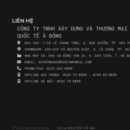
LIÊN HỆ
CÔNG TY TNHH XÂY DỰNG VÀ THƯƠNG MẠI
QUỐC TẾ Á ĐÔNG
ĐỊA CHỈ:
1/50 LÊ THÁNH TÔNG, Q. NGÔ QUYỀN, TP. HẢI P
SHOWROOM:
423+424 VÕ NGUYÊN GIÁP, Q. LÊ CHÂN, TP. HẢ
NHÀ MÁY SX:
KHU CN ĐỒNG VĂN IV, H. DUY TIÊN, T. HÀ N
EMAIL:
XAYDUNGADONG2010@GMAIL.COM
PHONE/FAX:
0225.662.8888
HOTLINE HẢI PHÒNG:
0923.79.8888 - 0704.89.8888
HOTLINE HÀ NỘI:
0923.79.8888
© 2022 Nội thất Á Đông
Site by
NGUYỄN VŨ HẢI