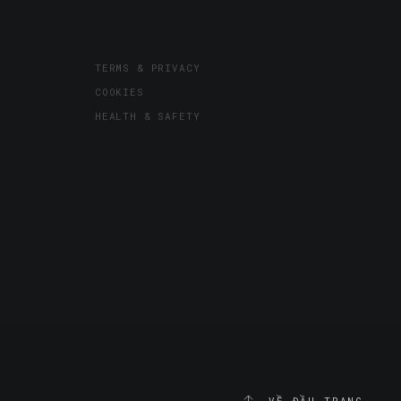
TERMS & PRIVACY
COOKIES
HEALTH & SAFETY
VỀ ĐẦU TRANG