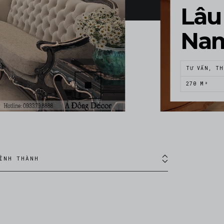
Lâu 
Na
TƯ VẤN, TH
270 M²
ỈNH THÀNH