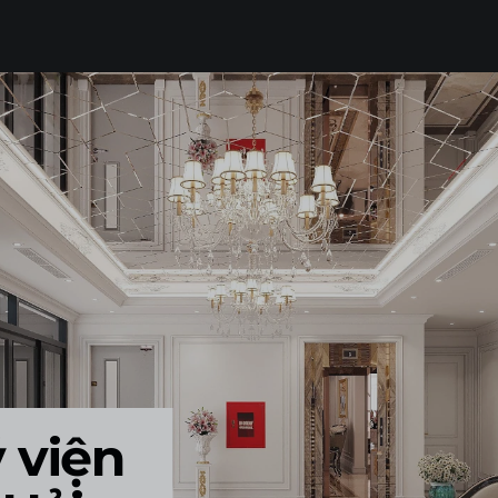
THI CÔNG TRỌN GÓI
LUMP SUM CONTRACTOR
SẢN XUẤT ĐỒ NỘI THẤT
FURNITURE PRODUCTION
TẤT CẢ
 viện