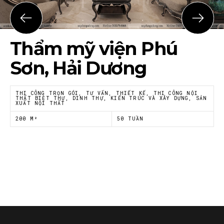
Họ tên
*
Thẩm mỹ viện Phú
Email
*
Sơn, Hải Dương
THI CÔNG TRỌN GÓI, TƯ VẤN, THIẾT KẾ, THI CÔNG NỘI
THẤT BIỆT THỰ, DINH THỰ, KIẾN TRÚC VÀ XÂY DỰNG, SẢN
XUẤT NỘI THẤT
Tôi đồng ý với
Chính sách riêng tư
của Nội thất
Á Đông
200 M²
50 TUẦN