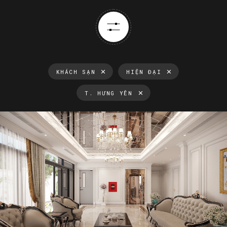
KHÁCH SẠN
HIỆN ĐẠI
T. HƯNG YÊN
Thông tin luôn cập nhật
Xu hướng thiết kế nội thất mới nhất tại Việt Nam và trên thế
giới