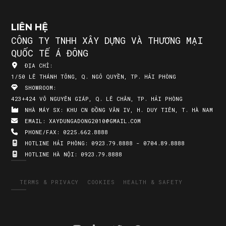
LIÊN HỆ
CÔNG TY TNHH XÂY DỰNG VÀ THƯƠNG MẠI
QUỐC TẾ Á ĐÔNG
ĐỊA CHỈ:
1/50 LÊ THÁNH TÔNG, Q. NGÔ QUYỀN, TP. HẢI PHÒNG
SHOWROOM:
423+424 VÕ NGUYÊN GIÁP, Q. LÊ CHÂN, TP. HẢI PHÒNG
NHÀ MÁY SX:
KHU CN ĐỒNG VĂN IV, H. DUY TIÊN, T. HÀ NAM
EMAIL:
XAYDUNGADONG2010@GMAIL.COM
PHONE/FAX:
0225.662.8888
HOTLINE HẢI PHÒNG:
0923.79.8888 - 0704.89.8888
HOTLINE HÀ NỘI:
0923.79.8888
TERMS & PRIVACY
COOKIES
HEALTH & SAFETY