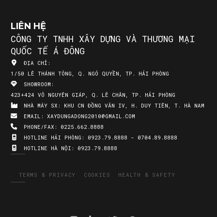
LIÊN HỆ
CÔNG TY TNHH XÂY DỰNG VÀ THƯƠNG MẠI
QUỐC TẾ Á ĐÔNG
ĐỊA CHỈ:
1/50 LÊ THÁNH TÔNG, Q. NGÔ QUYỀN, TP. HẢI PHÒNG
SHOWROOM:
423+424 VÕ NGUYÊN GIÁP, Q. LÊ CHÂN, TP. HẢI PHÒNG
NHÀ MÁY SX:
KHU CN ĐỒNG VĂN IV, H. DUY TIÊN, T. HÀ NAM
EMAIL:
XAYDUNGADONG2010@GMAIL.COM
PHONE/FAX:
0225.662.8888
HOTLINE HẢI PHÒNG:
0923.79.8888 - 0704.89.8888
HOTLINE HÀ NỘI:
0923.79.8888
TERMS & PRIVACY
COOKIES
HEALTH & SAFETY