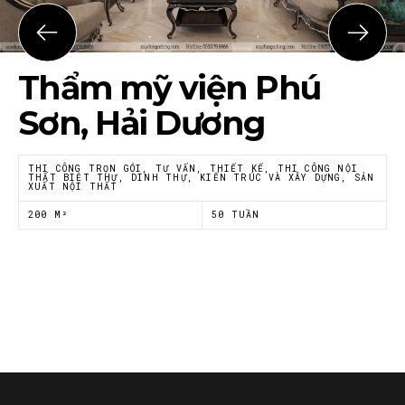
Họ tên
*
Thẩm mỹ viện Phú
Email
*
Sơn, Hải Dương
THI CÔNG TRỌN GÓI, TƯ VẤN, THIẾT KẾ, THI CÔNG NỘI
THẤT BIỆT THỰ, DINH THỰ, KIẾN TRÚC VÀ XÂY DỰNG, SẢN
XUẤT NỘI THẤT
Tôi đồng ý với
Chính sách riêng tư
của Nội thất
Á Đông
200 M²
50 TUẦN