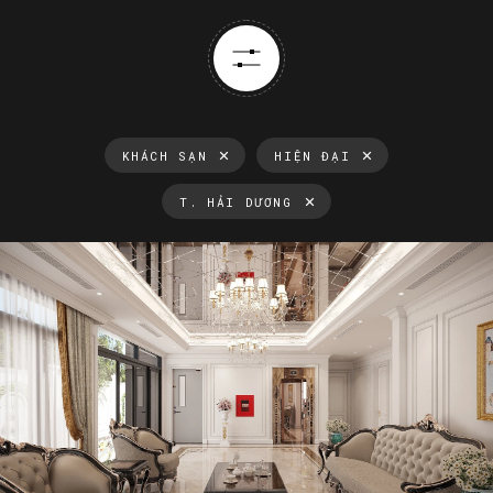
KHÁCH SẠN
HIỆN ĐẠI
T. HẢI DƯƠNG
Thông tin luôn cập nhật
Xu hướng thiết kế nội thất mới nhất tại Việt Nam và trên thế
giới