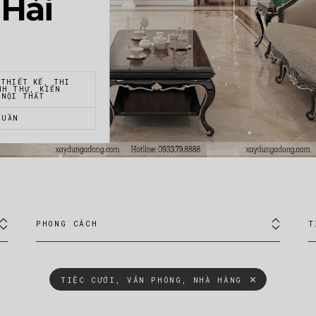
 Hải
 THIẾT KẾ, THI
NH THỰ, KIẾN
 NỘI THẤT
TUẦN
PHONG CÁCH
T
TIỆC CƯỚI, VĂN PHÒNG, NHÀ HÀNG