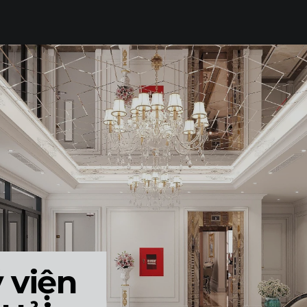
THI CÔNG TRỌN GÓI
LUMP SUM CONTRACTOR
SẢN XUẤT ĐỒ NỘI THẤT
FURNITURE PRODUCTION
TẤT CẢ
 viện