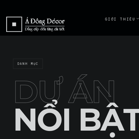
GIỚI THIỆU
ABOUT
GIỚI THI
ABOUT
DANH MỤC
CAM KẾT
COMMITME
DỰ ÁN
NỔI BẬ