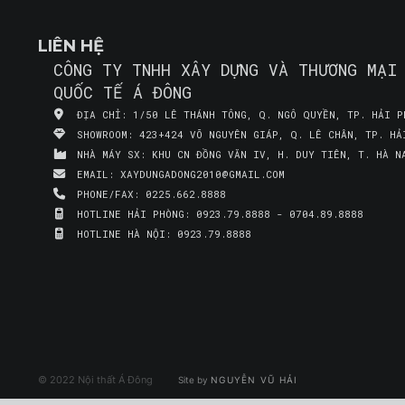
LIÊN HỆ
CÔNG TY TNHH XÂY DỰNG VÀ THƯƠNG MẠI
QUỐC TẾ Á ĐÔNG
ĐỊA CHỈ:
1/50 LÊ THÁNH TÔNG, Q. NGÔ QUYỀN, TP. HẢI P
SHOWROOM:
423+424 VÕ NGUYÊN GIÁP, Q. LÊ CHÂN, TP. HẢ
NHÀ MÁY SX:
KHU CN ĐỒNG VĂN IV, H. DUY TIÊN, T. HÀ N
EMAIL:
XAYDUNGADONG2010@GMAIL.COM
PHONE/FAX:
0225.662.8888
HOTLINE HẢI PHÒNG:
0923.79.8888 - 0704.89.8888
HOTLINE HÀ NỘI:
0923.79.8888
© 2022 Nội thất Á Đông
Site by
NGUYỄN VŨ HẢI