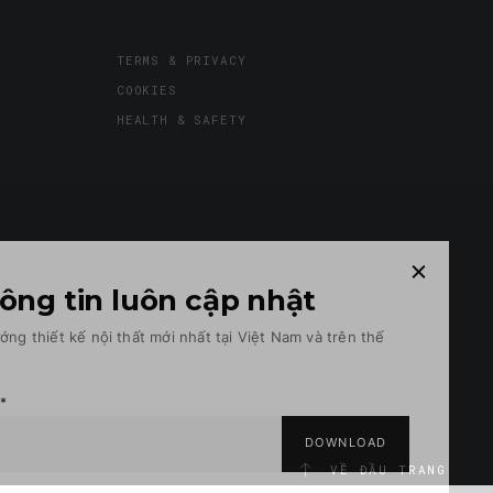
TERMS & PRIVACY
COOKIES
HEALTH & SAFETY
ông tin luôn cập nhật
ớng thiết kế nội thất mới nhất tại Việt Nam và trên thế
n
*
VỀ ĐẦU TRANG