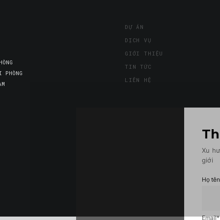
DỰ ÁN
DỊCH VỤ
GIỚI THIỆU
HÒNG
TIN TỨC
I PHÒNG
LIÊN HỆ
AM
Th
Xu hư
giới
Họ tê
Email
*