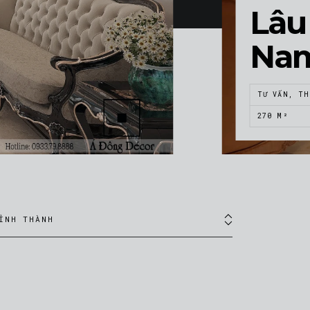
Lâu 
Na
TƯ VẤN, TH
270 M²
ỈNH THÀNH