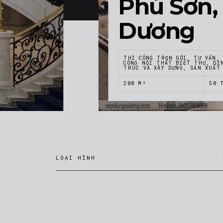
Phú Sơn,
Dương
THI CÔNG TRỌN GÓI, TƯ VẤN,
CÔNG NỘI THẤT BIỆT THỰ, DI
TRÚC VÀ XÂY DỰNG, SẢN XUẤT
200 M²
50 
LOẠI HÌNH