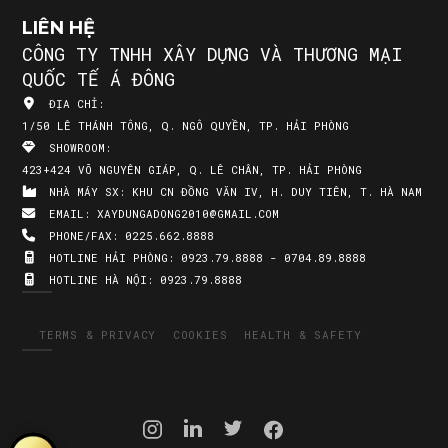
LIÊN HỆ
CÔNG TY TNHH XÂY DỰNG VÀ THƯƠNG MẠI
QUỐC TẾ Á ĐÔNG
ĐỊA CHỈ:
1/50 LÊ THÁNH TÔNG, Q. NGÔ QUYỀN, TP. HẢI PHÒNG
SHOWROOM:
423+424 VÕ NGUYÊN GIÁP, Q. LÊ CHÂN, TP. HẢI PHÒNG
NHÀ MÁY SX:
KHU CN ĐỒNG VĂN IV, H. DUY TIÊN, T. HÀ NAM
EMAIL:
XAYDUNGADONG2010@GMAIL.COM
PHONE/FAX:
0225.662.8888
HOTLINE HẢI PHÒNG:
0923.79.8888 - 0704.89.8888
HOTLINE HÀ NỘI:
0923.79.8888
TERMS & PRIVACY
COOKIES
HEALTH & SAFETY