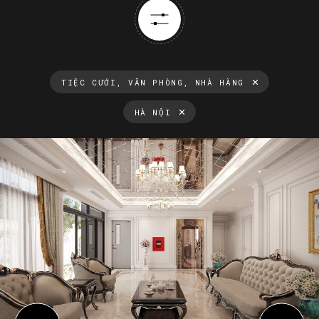
TIỆC CƯỚI, VĂN PHÒNG, NHÀ HÀNG
HÀ NỘI
Thông tin luôn cập nhật
Xu hướng thiết kế nội thất mới nhất tại Việt Nam và trên thế
giới