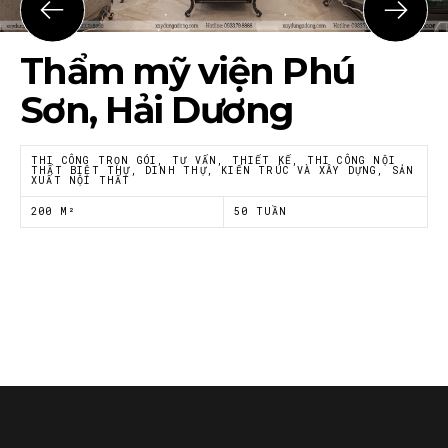
Họ tên
*
Thẩm mỹ viện Phú
Sơn, Hải Dương
Email
*
THI CÔNG TRỌN GÓI, TƯ VẤN, THIẾT KẾ, THI CÔNG NỘI
THẤT BIỆT THỰ, DINH THỰ, KIẾN TRÚC VÀ XÂY DỰNG, SẢN
XUẤT NỘI THẤT
Tôi đồng ý với
Chính sách riêng tư
của Nội thất
200 M²
50 TUẦN
Á Đông