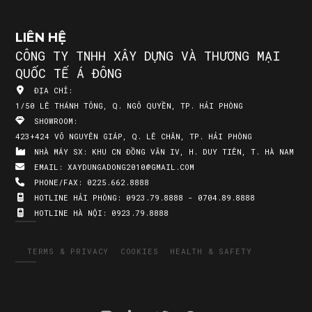
LIÊN HỆ
CÔNG TY TNHH XÂY DỰNG VÀ THƯƠNG MẠI
QUỐC TẾ Á ĐÔNG
ĐỊA CHỈ:
1/50 LÊ THÁNH TÔNG, Q. NGÔ QUYỀN, TP. HẢI PHÒNG
SHOWROOM:
423+424 VÕ NGUYÊN GIÁP, Q. LÊ CHÂN, TP. HẢI PHÒNG
NHÀ MÁY SX:
KHU CN ĐỒNG VĂN IV, H. DUY TIÊN, T. HÀ NAM
EMAIL:
XAYDUNGADONG2010@GMAIL.COM
PHONE/FAX:
0225.662.8888
HOTLINE HẢI PHÒNG:
0923.79.8888 - 0704.89.8888
HOTLINE HÀ NỘI:
0923.79.8888
TERMS & PRIVACY
COOKIES
HEALTH & SAFETY