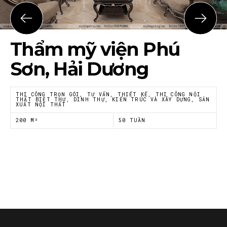
Họ tên
*
Thẩm mỹ viện Phú
Email
*
Sơn, Hải Dương
THI CÔNG TRỌN GÓI, TƯ VẤN, THIẾT KẾ, THI CÔNG NỘI
THẤT BIỆT THỰ, DINH THỰ, KIẾN TRÚC VÀ XÂY DỰNG, SẢN
XUẤT NỘI THẤT
Tôi đồng ý với
Chính sách riêng tư
của Nội thất
Á Đông
200 M²
50 TUẦN