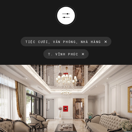
TIỆC CƯỚI, VĂN PHÒNG, NHÀ HÀNG
T. VĨNH PHÚC
Thông tin luôn cập nhật
Xu hướng thiết kế nội thất mới nhất tại Việt Nam và trên thế
giới