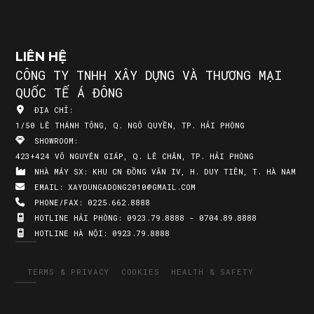
LIÊN HỆ
CÔNG TY TNHH XÂY DỰNG VÀ THƯƠNG MẠI
QUỐC TẾ Á ĐÔNG
ĐỊA CHỈ:
1/50 LÊ THÁNH TÔNG, Q. NGÔ QUYỀN, TP. HẢI PHÒNG
SHOWROOM:
423+424 VÕ NGUYÊN GIÁP, Q. LÊ CHÂN, TP. HẢI PHÒNG
NHÀ MÁY SX:
KHU CN ĐỒNG VĂN IV, H. DUY TIÊN, T. HÀ NAM
EMAIL:
XAYDUNGADONG2010@GMAIL.COM
PHONE/FAX:
0225.662.8888
HOTLINE HẢI PHÒNG:
0923.79.8888 - 0704.89.8888
HOTLINE HÀ NỘI:
0923.79.8888
TERMS & PRIVACY
COOKIES
HEALTH & SAFETY