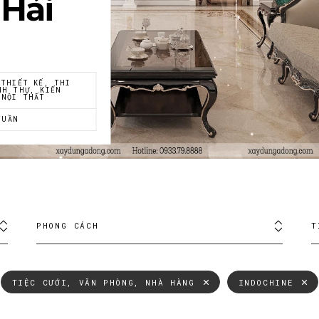
 Hải
 THIẾT KẾ, THI
NH THỰ, KIẾN
 NỘI THẤT
TUẦN
PHONG CÁCH
T
TIỆC CƯỚI, VĂN PHÒNG, NHÀ HÀNG
INDOCHINE