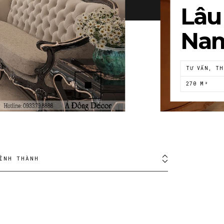
Lâu 
Na
TƯ VẤN, TH
270 M²
ỈNH THÀNH