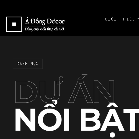
GIỚI THIỆU
ABOUT
GIỚI THI
ABOUT
DANH MỤC
CAM KẾT
COMMITME
DỰ ÁN
NỔI BẬ