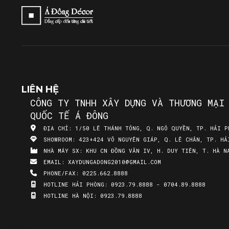
LIÊN HỆ
CÔNG TY TNHH XÂY DỰNG VÀ THƯƠNG MẠI
QUỐC TẾ Á ĐÔNG
ĐỊA CHỈ:
1/50 LÊ THÁNH TÔNG, Q. NGÔ QUYỀN, TP. HẢI P
SHOWROOM:
423+424 VÕ NGUYÊN GIÁP, Q. LÊ CHÂN, TP. HẢ
NHÀ MÁY SX:
KHU CN ĐỒNG VĂN IV, H. DUY TIÊN, T. HÀ N
EMAIL:
XAYDUNGADONG2010@GMAIL.COM
PHONE/FAX:
0225.662.8888
HOTLINE HẢI PHÒNG:
0923.79.8888 - 0704.89.8888
HOTLINE HÀ NỘI:
0923.79.8888