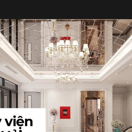
THI CÔNG TRỌN GÓI
LUMP SUM CONTRACTOR
SẢN XUẤT ĐỒ NỘI THẤT
FURNITURE PRODUCTION
TẤT CẢ
 viện