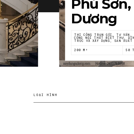
Phú Sơn,
Dương
THI CÔNG TRỌN GÓI, TƯ VẤN,
CÔNG NỘI THẤT BIỆT THỰ, DI
TRÚC VÀ XÂY DỰNG, SẢN XUẤT
200 M²
50 
LOẠI HÌNH