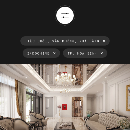
TIỆC CƯỚI, VĂN PHÒNG, NHÀ HÀNG
INDOCHINE
TP. HÒA BÌNH
Thông tin luôn cập nhật
Xu hướng thiết kế nội thất mới nhất tại Việt Nam và trên thế
giới