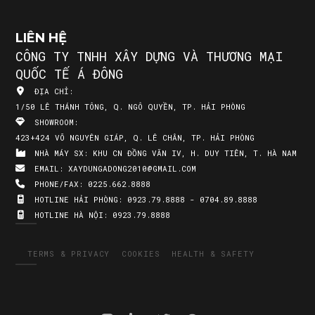
LIÊN HỆ
CÔNG TY TNHH XÂY DỰNG VÀ THƯƠNG MẠI
QUỐC TẾ Á ĐÔNG
ĐỊA CHỈ:
1/50 LÊ THÁNH TÔNG, Q. NGÔ QUYỀN, TP. HẢI PHÒNG
SHOWROOM:
423+424 VÕ NGUYÊN GIÁP, Q. LÊ CHÂN, TP. HẢI PHÒNG
NHÀ MÁY SX:
KHU CN ĐỒNG VĂN IV, H. DUY TIÊN, T. HÀ NAM
EMAIL:
XAYDUNGADONG2010@GMAIL.COM
PHONE/FAX:
0225.662.8888
HOTLINE HẢI PHÒNG:
0923.79.8888 - 0704.89.8888
HOTLINE HÀ NỘI:
0923.79.8888
TERMS & PRIVACY
COOKIES
HEALTH & SAFETY