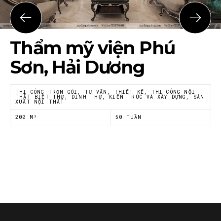
Họ tên
*
Thẩm mỹ viện Phú
Email
*
Sơn, Hải Dương
THI CÔNG TRỌN GÓI, TƯ VẤN, THIẾT KẾ, THI CÔNG NỘI
THẤT BIỆT THỰ, DINH THỰ, KIẾN TRÚC VÀ XÂY DỰNG, SẢN
XUẤT NỘI THẤT
Tôi đồng ý với
Chính sách riêng tư
của Nội thất
Á Đông
200 M²
50 TUẦN