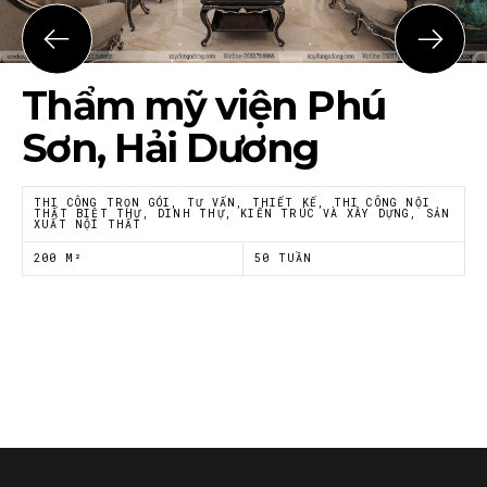
Thẩm mỹ viện Phú
Sơn, Hải Dương
THI CÔNG TRỌN GÓI, TƯ VẤN, THIẾT KẾ, THI CÔNG NỘI
THẤT BIỆT THỰ, DINH THỰ, KIẾN TRÚC VÀ XÂY DỰNG, SẢN
XUẤT NỘI THẤT
200 M²
50 TUẦN