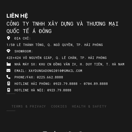
LIÊN HỆ
CÔNG TY TNHH XÂY DỰNG VÀ THƯƠNG MẠI
QUỐC TẾ Á ĐÔNG
ĐỊA CHỈ:
1/50 LÊ THÁNH TÔNG, Q. NGÔ QUYỀN, TP. HẢI PHÒNG
SHOWROOM:
423+424 VÕ NGUYÊN GIÁP, Q. LÊ CHÂN, TP. HẢI PHÒNG
NHÀ MÁY SX:
KHU CN ĐỒNG VĂN IV, H. DUY TIÊN, T. HÀ NAM
EMAIL:
XAYDUNGADONG2010@GMAIL.COM
PHONE/FAX:
0225.662.8888
HOTLINE HẢI PHÒNG:
0923.79.8888 - 0704.89.8888
HOTLINE HÀ NỘI:
0923.79.8888
TERMS & PRIVACY
COOKIES
HEALTH & SAFETY