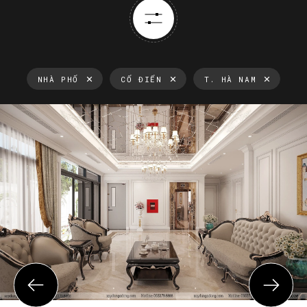
NHÀ PHỐ
CỔ ĐIỂN
T. HÀ NAM
Thông tin luôn cập nhật
Xu hướng thiết kế nội thất mới nhất tại Việt Nam và trên thế
giới