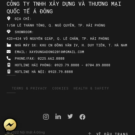
CÔNG TY TNHH XÂY DỰNG VÀ THƯƠNG MẠI
QUỐC TẾ Á ĐÔNG
ĐỊA CHỈ:
1/50 LÊ THÁNH TÔNG, Q. NGÔ QUYỀN, TP. HẢI PHÒNG
SHOWROOM:
423+424 VÕ NGUYÊN GIÁP, Q. LÊ CHÂN, TP. HẢI PHÒNG
NHÀ MÁY SX:
KHU CN ĐỒNG VĂN IV, H. DUY TIÊN, T. HÀ NAM
EMAIL:
XAYDUNGADONG2010@GMAIL.COM
PHONE/FAX:
0225.662.8888
HOTLINE HẢI PHÒNG:
0923.79.8888 - 0704.89.8888
HOTLINE HÀ NỘI:
0923.79.8888
TERMS & PRIVACY
COOKIES
HEALTH & SAFETY
© 2022 Nội thất Á Đông
VỀ ĐẦU TRANG