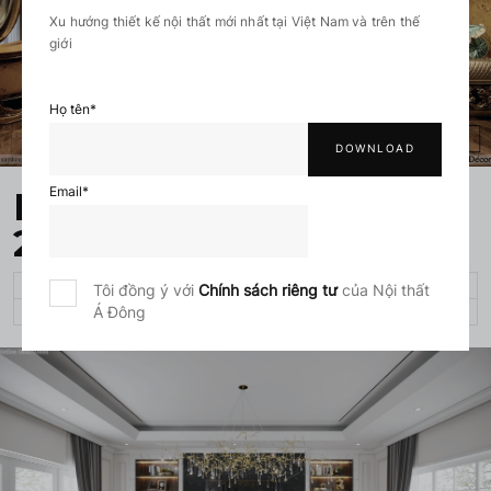
Xu hướng thiết kế nội thất mới nhất tại Việt Nam và trên thế
giới
Họ tên
*
Email
*
Biệt thự tân cổ điển
2023
BIỆT THỰ, PENTHOUSE, DUPLEX
Tôi đồng ý với
Chính sách riêng tư
của Nội thất
Á Đông
750 M²
32 TUẦN