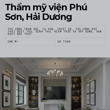
Thẩm mỹ viện Phú
Sơn, Hải Dương
THI CÔNG TRỌN GÓI, TƯ VẤN, THIẾT KẾ, THI CÔNG NỘI
THẤT BIỆT THỰ, DINH THỰ, KIẾN TRÚC VÀ XÂY DỰNG, SẢN
XUẤT NỘI THẤT
200 M²
50 TUẦN