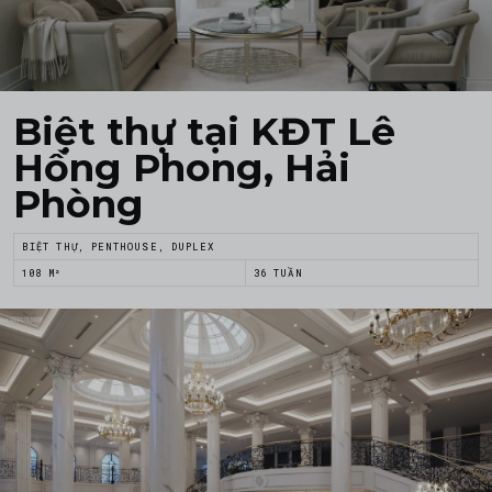
Biệt thự tại KĐT Lê
Hồng Phong, Hải
Phòng
BIỆT THỰ, PENTHOUSE, DUPLEX
108 M²
36 TUẦN