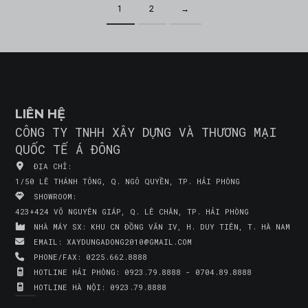
1
2
→
LIÊN HỆ
CÔNG TY TNHH XÂY DỰNG VÀ THƯƠNG MẠI
QUỐC TẾ Á ĐÔNG
ĐỊA CHỈ:
1/50 LÊ THÁNH TÔNG, Q. NGÔ QUYỀN, TP. HẢI PHÒNG
SHOWROOM:
423+424 VÕ NGUYÊN GIÁP, Q. LÊ CHÂN, TP. HẢI PHÒNG
NHÀ MÁY SX:
KHU CN ĐỒNG VĂN IV, H. DUY TIÊN, T. HÀ NAM
EMAIL:
XAYDUNGADONG2010@GMAIL.COM
PHONE/FAX:
0225.662.8888
HOTLINE HẢI PHÒNG:
0923.79.8888 - 0704.89.8888
HOTLINE HÀ NỘI:
0923.79.8888