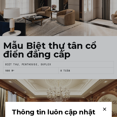
Mẫu Biệt thự tân cổ
điển đẳng cấp
BIỆT THỰ, PENTHOUSE, DUPLEX
900 M²
0 TUẦN
Thông tin luôn cập nhật