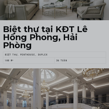
Biệt thự tại KĐT Lê
Hồng Phong, Hải
Phòng
BIỆT THỰ, PENTHOUSE, DUPLEX
108 M²
36 TUẦN