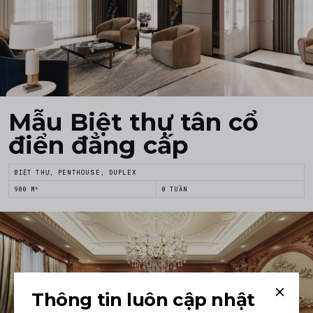
Mẫu Biệt thự tân cổ
điển đẳng cấp
BIỆT THỰ, PENTHOUSE, DUPLEX
900 M²
0 TUẦN
Thông tin luôn cập nhật