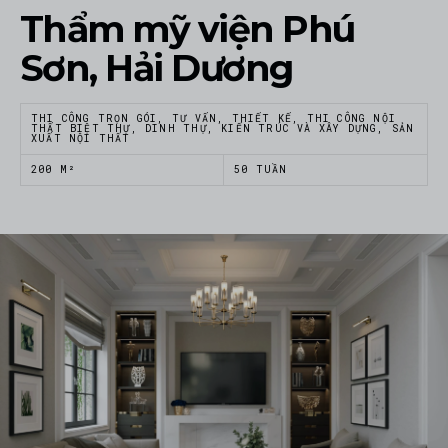
Thẩm mỹ viện Phú
Sơn, Hải Dương
THI CÔNG TRỌN GÓI, TƯ VẤN, THIẾT KẾ, THI CÔNG NỘI
THẤT BIỆT THỰ, DINH THỰ, KIẾN TRÚC VÀ XÂY DỰNG, SẢN
XUẤT NỘI THẤT
200 M²
50 TUẦN