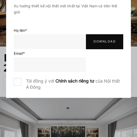
Xu hướng thiết kế nội thất mới nhất tại Việt Nam và trên thế
giới
Họ tên
*
Email
*
Biệt thự tân cổ điển
2023
BIỆT THỰ, PENTHOUSE, DUPLEX
Tôi đồng ý với
Chính sách riêng tư
của Nội thất
Á Đông
750 M²
32 TUẦN