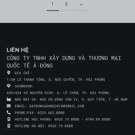
1
2
→
LIÊN HỆ
CÔNG TY TNHH XÂY DỰNG VÀ THƯƠNG MẠI
QUỐC TẾ Á ĐÔNG
ĐỊA CHỈ:
1/50 LÊ THÁNH TÔNG, Q. NGÔ QUYỀN, TP. HẢI PHÒNG
SHOWROOM:
423+424 VÕ NGUYÊN GIÁP, Q. LÊ CHÂN, TP. HẢI PHÒNG
NHÀ MÁY SX:
KHU CN ĐỒNG VĂN IV, H. DUY TIÊN, T. HÀ NAM
EMAIL:
XAYDUNGADONG2010@GMAIL.COM
PHONE/FAX:
0225.662.8888
HOTLINE HẢI PHÒNG:
0923.79.8888 - 0704.89.8888
HOTLINE HÀ NỘI:
0923.79.8888