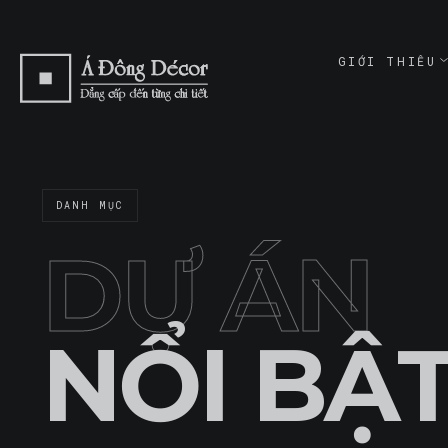
GIỚI THIỆU
ABOUT
GIỚI THI
ABOUT
DANH MỤC
CAM KẾT
COMMITME
DỰ ÁN
NỔI BẬ