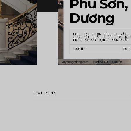
Phú Sơn,
Dương
THI CÔNG TRỌN GÓI, TƯ VẤN,
CÔNG NỘI THẤT BIỆT THỰ, DI
TRÚC VÀ XÂY DỰNG, SẢN XUẤT
200 M²
50 
LOẠI HÌNH