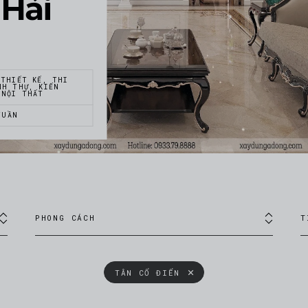
 Hải
 THIẾT KẾ, THI
NH THỰ, KIẾN
 NỘI THẤT
TUẦN
PHONG CÁCH
T
TÂN CỔ ĐIỂN