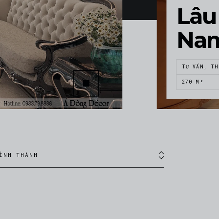
Lâu 
Na
TƯ VẤN, TH
270 M²
ỈNH THÀNH