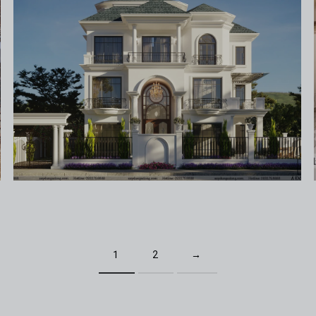
1
2
→