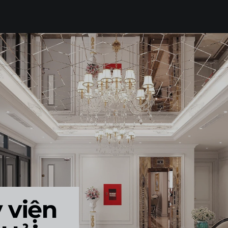
THI CÔNG TRỌN GÓI
LUMP SUM CONTRACTOR
SẢN XUẤT ĐỒ NỘI THẤT
FURNITURE PRODUCTION
TẤT CẢ
 viện