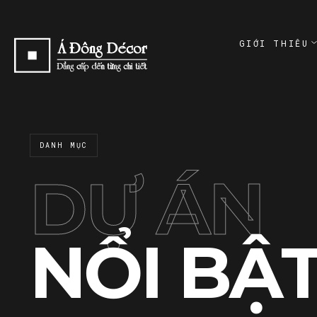
GIỚI THIỆU
ABOUT
GIỚI THI
ABOUT
DANH MỤC
CAM KẾT
COMMITME
DỰ ÁN
NỔI BẬ