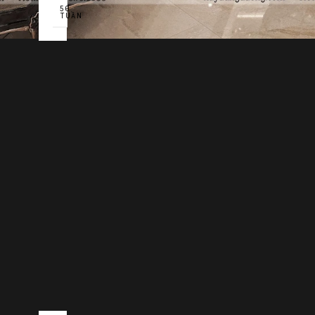
50
TUẦN