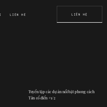
LIÊN HỆ
I
LIÊN HỆ
K
CONTACT
Tuyển tập các dự án nổi bật phong cách
Tân cổ điển #1/2