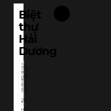
Biệt
thự
Hải
Dương
TƯ
VẤN,
THIẾT
KẾ,
THI
CÔNG
NỘI
THẤT
BIỆT
THỰ,
DINH
THỰ
180
M²
42