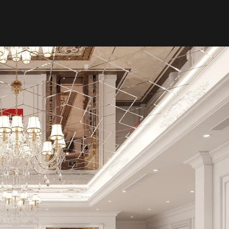
THI CÔNG TRỌN GÓI
LUMP SUM CONTRACTOR
SẢN XUẤT ĐỒ NỘI THẤT
FURNITURE PRODUCTION
TẤT CẢ