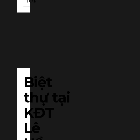
TUẦN
Biệt
thự tại
KĐT
Lê