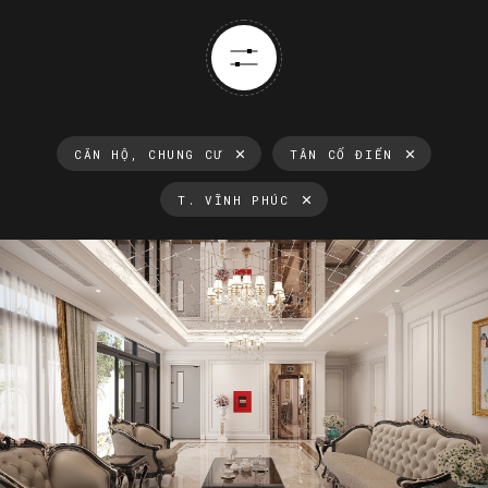
CĂN HỘ, CHUNG CƯ
TÂN CỔ ĐIỂN
T. VĨNH PHÚC
Thông tin luôn cập nhật
Xu hướng thiết kế nội thất mới nhất tại Việt Nam và trên thế
giới