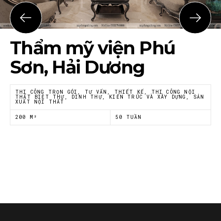
Họ tên
*
Thẩm mỹ viện Phú
Email
*
Sơn, Hải Dương
THI CÔNG TRỌN GÓI, TƯ VẤN, THIẾT KẾ, THI CÔNG NỘI
THẤT BIỆT THỰ, DINH THỰ, KIẾN TRÚC VÀ XÂY DỰNG, SẢN
XUẤT NỘI THẤT
Tôi đồng ý với
Chính sách riêng tư
của Nội thất
Á Đông
200 M²
50 TUẦN