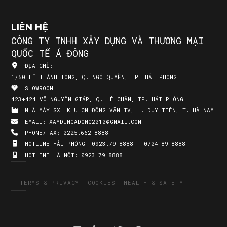
LIÊN HỆ
CÔNG TY TNHH XÂY DỰNG VÀ THƯƠNG MẠI
QUỐC TẾ Á ĐÔNG
ĐỊA CHỈ:
1/50 LÊ THÁNH TÔNG, Q. NGÔ QUYỀN, TP. HẢI PHÒNG
SHOWROOM:
423+424 VÕ NGUYÊN GIÁP, Q. LÊ CHÂN, TP. HẢI PHÒNG
NHÀ MÁY SX:
KHU CN ĐỒNG VĂN IV, H. DUY TIÊN, T. HÀ NAM
EMAIL:
XAYDUNGADONG2010@GMAIL.COM
PHONE/FAX:
0225.662.8888
HOTLINE HẢI PHÒNG:
0923.79.8888 - 0704.89.8888
HOTLINE HÀ NỘI:
0923.79.8888
TERMS & PRIVACY
COOKIES
HEALTH & SAFETY