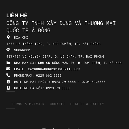
LIÊN HỆ
CÔNG TY TNHH XÂY DỰNG VÀ THƯƠNG MẠI
QUỐC TẾ Á ĐÔNG
ĐỊA CHỈ:
1/50 LÊ THÁNH TÔNG, Q. NGÔ QUYỀN, TP. HẢI PHÒNG
SHOWROOM:
423+424 VÕ NGUYÊN GIÁP, Q. LÊ CHÂN, TP. HẢI PHÒNG
NHÀ MÁY SX:
KHU CN ĐỒNG VĂN IV, H. DUY TIÊN, T. HÀ NAM
EMAIL:
XAYDUNGADONG2010@GMAIL.COM
PHONE/FAX:
0225.662.8888
HOTLINE HẢI PHÒNG:
0923.79.8888 - 0704.89.8888
HOTLINE HÀ NỘI:
0923.79.8888
TERMS & PRIVACY
COOKIES
HEALTH & SAFETY