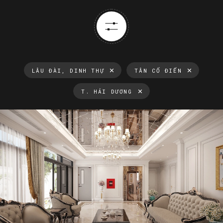
LÂU ĐÀI, DINH THỰ
TÂN CỔ ĐIỂN
T. HẢI DƯƠNG
Thông tin luôn cập nhật
Xu hướng thiết kế nội thất mới nhất tại Việt Nam và trên thế
giới