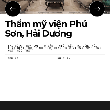
Họ tên
*
Thẩm mỹ viện Phú
Email
*
Sơn, Hải Dương
THI CÔNG TRỌN GÓI, TƯ VẤN, THIẾT KẾ, THI CÔNG NỘI
THẤT BIỆT THỰ, DINH THỰ, KIẾN TRÚC VÀ XÂY DỰNG, SẢN
XUẤT NỘI THẤT
Tôi đồng ý với
Chính sách riêng tư
của Nội thất
Á Đông
200 M²
50 TUẦN