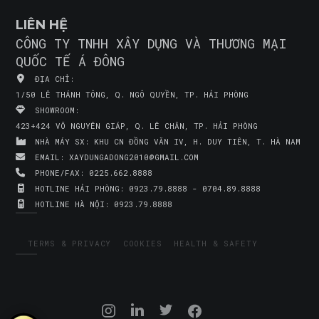
LIÊN HỆ
CÔNG TY TNHH XÂY DỰNG VÀ THƯƠNG MẠI
QUỐC TẾ Á ĐÔNG
ĐỊA CHỈ:
1/50 LÊ THÁNH TÔNG, Q. NGÔ QUYỀN, TP. HẢI PHÒNG
SHOWROOM:
423+424 VÕ NGUYÊN GIÁP, Q. LÊ CHÂN, TP. HẢI PHÒNG
NHÀ MÁY SX:
KHU CN ĐỒNG VĂN IV, H. DUY TIÊN, T. HÀ NAM
EMAIL:
XAYDUNGADONG2010@GMAIL.COM
PHONE/FAX:
0225.662.8888
HOTLINE HẢI PHÒNG:
0923.79.8888 - 0704.89.8888
HOTLINE HÀ NỘI:
0923.79.8888
TERMS & PRIVACY
COOKIES
HEALTH & SAFETY