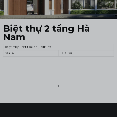
Biệt thự 2 tầng Hà
Nam
BIỆT THỰ, PENTHOUSE, DUPLEX
300 M²
16 TUẦN
1