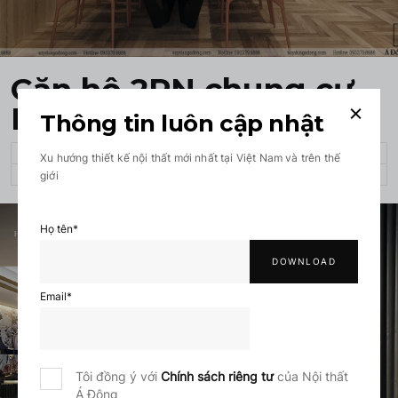
Căn hộ 2PN chung cư
BRG
Thông tin luôn cập nhật
CĂN HỘ, CHUNG CƯ
Xu hướng thiết kế nội thất mới nhất tại Việt Nam và trên thế
giới
80 M²
10 TUẦN
Họ tên
*
Email
*
Tôi đồng ý với
Chính sách riêng tư
của Nội thất
Á Đông