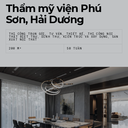
Thẩm mỹ viện Phú
Sơn, Hải Dương
THI CÔNG TRỌN GÓI, TƯ VẤN, THIẾT KẾ, THI CÔNG NỘI
THẤT BIỆT THỰ, DINH THỰ, KIẾN TRÚC VÀ XÂY DỰNG, SẢN
XUẤT NỘI THẤT
200 M²
50 TUẦN