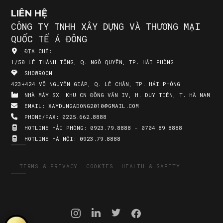
LIÊN HỆ
CÔNG TY TNHH XÂY DỰNG VÀ THƯƠNG MẠI
QUỐC TẾ Á ĐÔNG
ĐỊA CHỈ:
1/50 LÊ THÁNH TÔNG, Q. NGÔ QUYỀN, TP. HẢI PHÒNG
SHOWROOM:
423+424 VÕ NGUYÊN GIÁP, Q. LÊ CHÂN, TP. HẢI PHÒNG
NHÀ MÁY SX:
KHU CN ĐỒNG VĂN IV, H. DUY TIÊN, T. HÀ NAM
EMAIL:
XAYDUNGADONG2010@GMAIL.COM
PHONE/FAX:
0225.662.8888
HOTLINE HẢI PHÒNG:
0923.79.8888 - 0704.89.8888
HOTLINE HÀ NỘI:
0923.79.8888
TERMS & PRIVACY
COOKIES
HEALTH & SAFETY