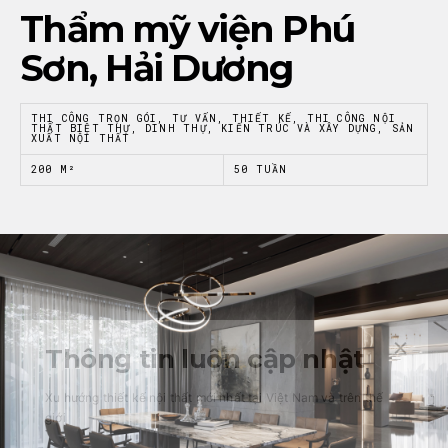
Thẩm mỹ viện Phú
Sơn, Hải Dương
THI CÔNG TRỌN GÓI, TƯ VẤN, THIẾT KẾ, THI CÔNG NỘI
THẤT BIỆT THỰ, DINH THỰ, KIẾN TRÚC VÀ XÂY DỰNG, SẢN
XUẤT NỘI THẤT
200 M²
50 TUẦN
Thông tin luôn cập nhật
Xu hướng thiết kế nội thất mới nhất tại Việt Nam và trên thế
giới