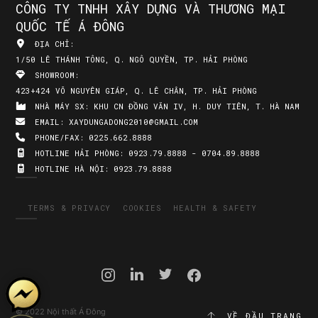
CÔNG TY TNHH XÂY DỰNG VÀ THƯƠNG MẠI
QUỐC TẾ Á ĐÔNG
ĐỊA CHỈ:
1/50 LÊ THÁNH TÔNG, Q. NGÔ QUYỀN, TP. HẢI PHÒNG
SHOWROOM:
423+424 VÕ NGUYÊN GIÁP, Q. LÊ CHÂN, TP. HẢI PHÒNG
NHÀ MÁY SX:
KHU CN ĐỒNG VĂN IV, H. DUY TIÊN, T. HÀ NAM
EMAIL:
XAYDUNGADONG2010@GMAIL.COM
PHONE/FAX:
0225.662.8888
HOTLINE HẢI PHÒNG:
0923.79.8888 - 0704.89.8888
HOTLINE HÀ NỘI:
0923.79.8888
TERMS & PRIVACY
COOKIES
HEALTH & SAFETY
© 2022 Nội thất Á Đông
VỀ ĐẦU TRANG