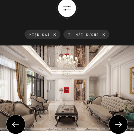
HIỆN ĐẠI
T. HẢI DƯƠNG
Thông tin luôn cập nhật
Xu hướng thiết kế nội thất mới nhất tại Việt Nam và trên thế
giới