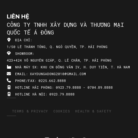
LIÊN HỆ
CÔNG TY TNHH XÂY DỰNG VÀ THƯƠNG MẠI
QUỐC TẾ Á ĐÔNG
ĐỊA CHỈ:
1/50 LÊ THÁNH TÔNG, Q. NGÔ QUYỀN, TP. HẢI PHÒNG
SHOWROOM:
423+424 VÕ NGUYÊN GIÁP, Q. LÊ CHÂN, TP. HẢI PHÒNG
NHÀ MÁY SX:
KHU CN ĐỒNG VĂN IV, H. DUY TIÊN, T. HÀ NAM
EMAIL:
XAYDUNGADONG2010@GMAIL.COM
PHONE/FAX:
0225.662.8888
HOTLINE HẢI PHÒNG:
0923.79.8888 - 0704.89.8888
HOTLINE HÀ NỘI:
0923.79.8888
TERMS & PRIVACY
COOKIES
HEALTH & SAFETY