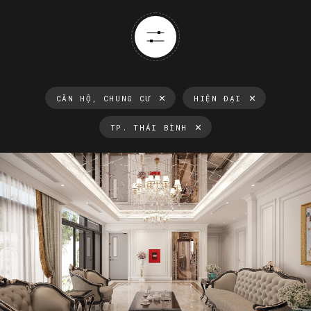
CĂN HỘ, CHUNG CƯ
HIỆN ĐẠI
TP. THÁI BÌNH
Thông tin luôn cập nhật
Xu hướng thiết kế nội thất mới nhất tại Việt Nam và trên thế
giới