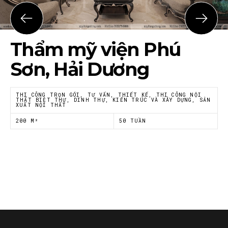
Họ tên
*
Thẩm mỹ viện Phú
Email
*
Sơn, Hải Dương
THI CÔNG TRỌN GÓI, TƯ VẤN, THIẾT KẾ, THI CÔNG NỘI
THẤT BIỆT THỰ, DINH THỰ, KIẾN TRÚC VÀ XÂY DỰNG, SẢN
XUẤT NỘI THẤT
Tôi đồng ý với
Chính sách riêng tư
của Nội thất
Á Đông
200 M²
50 TUẦN