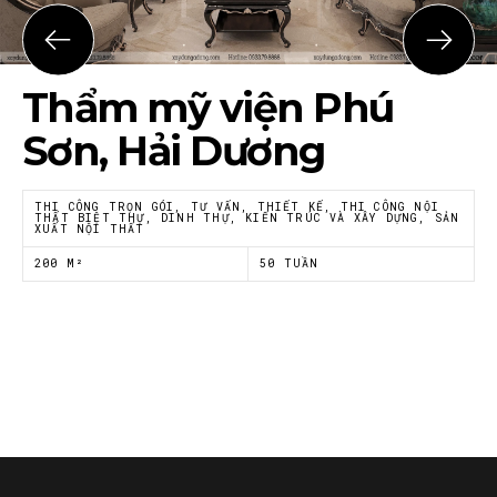
Họ tên
*
Thẩm mỹ viện Phú
Email
*
Sơn, Hải Dương
THI CÔNG TRỌN GÓI, TƯ VẤN, THIẾT KẾ, THI CÔNG NỘI
THẤT BIỆT THỰ, DINH THỰ, KIẾN TRÚC VÀ XÂY DỰNG, SẢN
XUẤT NỘI THẤT
Tôi đồng ý với
Chính sách riêng tư
của Nội thất
Á Đông
200 M²
50 TUẦN