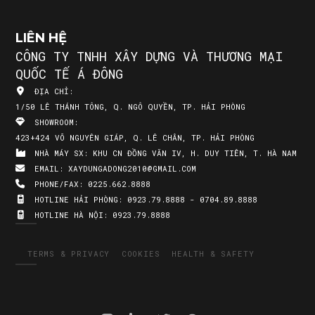
LIÊN HỆ
CÔNG TY TNHH XÂY DỰNG VÀ THƯƠNG MẠI
QUỐC TẾ Á ĐÔNG
ĐỊA CHỈ:
1/50 LÊ THÁNH TÔNG, Q. NGÔ QUYỀN, TP. HẢI PHÒNG
SHOWROOM:
423+424 VÕ NGUYÊN GIÁP, Q. LÊ CHÂN, TP. HẢI PHÒNG
NHÀ MÁY SX:
KHU CN ĐỒNG VĂN IV, H. DUY TIÊN, T. HÀ NAM
EMAIL:
XAYDUNGADONG2010@GMAIL.COM
PHONE/FAX:
0225.662.8888
HOTLINE HẢI PHÒNG:
0923.79.8888 - 0704.89.8888
HOTLINE HÀ NỘI:
0923.79.8888
TERMS & PRIVACY
COOKIES
HEALTH & SAFETY