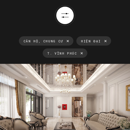
CĂN HỘ, CHUNG CƯ
HIỆN ĐẠI
T. VĨNH PHÚC
Thông tin luôn cập nhật
Xu hướng thiết kế nội thất mới nhất tại Việt Nam và trên thế
giới