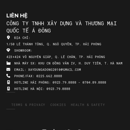
LIÊN HỆ
CÔNG TY TNHH XÂY DỰNG VÀ THƯƠNG MẠI
QUỐC TẾ Á ĐÔNG
ĐỊA CHỈ:
1/50 LÊ THÁNH TÔNG, Q. NGÔ QUYỀN, TP. HẢI PHÒNG
SHOWROOM:
423+424 VÕ NGUYÊN GIÁP, Q. LÊ CHÂN, TP. HẢI PHÒNG
NHÀ MÁY SX:
KHU CN ĐỒNG VĂN IV, H. DUY TIÊN, T. HÀ NAM
EMAIL:
XAYDUNGADONG2010@GMAIL.COM
PHONE/FAX:
0225.662.8888
HOTLINE HẢI PHÒNG:
0923.79.8888 - 0704.89.8888
HOTLINE HÀ NỘI:
0923.79.8888
TERMS & PRIVACY
COOKIES
HEALTH & SAFETY