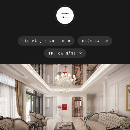
LÂU ĐÀI, DINH THỰ
HIỆN ĐẠI
TP. ĐÀ NẴNG
Thông tin luôn cập nhật
Xu hướng thiết kế nội thất mới nhất tại Việt Nam và trên thế
giới