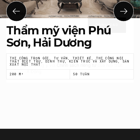
Họ tên
*
Thẩm mỹ viện Phú
Email
*
Sơn, Hải Dương
THI CÔNG TRỌN GÓI, TƯ VẤN, THIẾT KẾ, THI CÔNG NỘI
THẤT BIỆT THỰ, DINH THỰ, KIẾN TRÚC VÀ XÂY DỰNG, SẢN
XUẤT NỘI THẤT
Tôi đồng ý với
Chính sách riêng tư
của Nội thất
Á Đông
200 M²
50 TUẦN