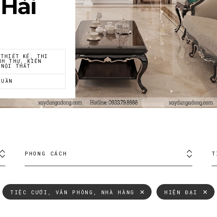
 Hải
 THIẾT KẾ, THI
NH THỰ, KIẾN
 NỘI THẤT
TUẦN
PHONG CÁCH
T
TIỆC CƯỚI, VĂN PHÒNG, NHÀ HÀNG
HIỆN ĐẠI