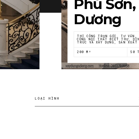
Phú Sơn,
Dương
THI CÔNG TRỌN GÓI, TƯ VẤN,
CÔNG NỘI THẤT BIỆT THỰ, DI
TRÚC VÀ XÂY DỰNG, SẢN XUẤT
200 M²
50 
LOẠI HÌNH