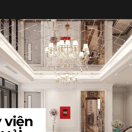
THI CÔNG TRỌN GÓI
LUMP SUM CONTRACTOR
SẢN XUẤT ĐỒ NỘI THẤT
FURNITURE PRODUCTION
TẤT CẢ
 viện