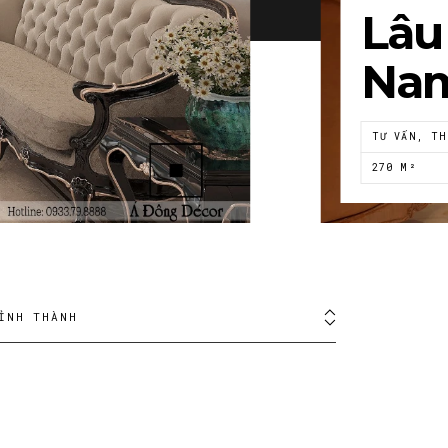
Lâu 
Na
TƯ VẤN, TH
270 M²
ỈNH THÀNH