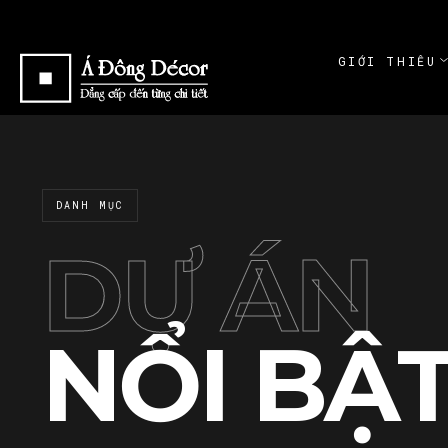
GIỚI THIỆU
ABOUT
GIỚI THI
ABOUT
DANH MỤC
CAM KẾT
COMMITME
DỰ ÁN
NỔI BẬ