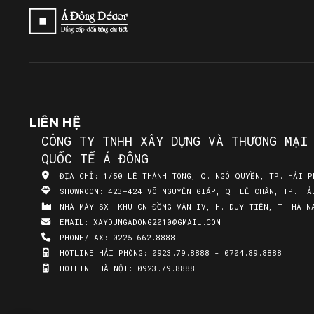
LIÊN HỆ
CÔNG TY TNHH XÂY DỰNG VÀ THƯƠNG MẠI
QUỐC TẾ Á ĐÔNG
ĐỊA CHỈ:
1/50 LÊ THÁNH TÔNG, Q. NGÔ QUYỀN, TP. HẢI P
SHOWROOM:
423+424 VÕ NGUYÊN GIÁP, Q. LÊ CHÂN, TP. HẢ
NHÀ MÁY SX:
KHU CN ĐỒNG VĂN IV, H. DUY TIÊN, T. HÀ N
EMAIL:
XAYDUNGADONG2010@GMAIL.COM
PHONE/FAX:
0225.662.8888
HOTLINE HẢI PHÒNG:
0923.79.8888 - 0704.89.8888
HOTLINE HÀ NỘI:
0923.79.8888