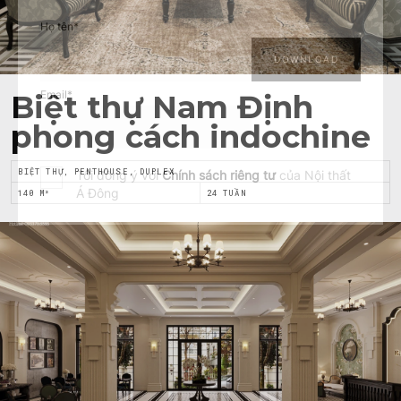
Họ tên
*
Email
*
Biệt thự Nam Định
phong cách indochine
BIỆT THỰ, PENTHOUSE, DUPLEX
Tôi đồng ý với
Chính sách riêng tư
của Nội thất
Á Đông
140 M²
24 TUẦN