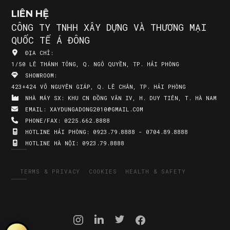
LIÊN HỆ
CÔNG TY TNHH XÂY DỰNG VÀ THƯƠNG MẠI
QUỐC TẾ Á ĐÔNG
ĐỊA CHỈ:
1/50 LÊ THÁNH TÔNG, Q. NGÔ QUYỀN, TP. HẢI PHÒNG
SHOWROOM:
423+424 VÕ NGUYÊN GIÁP, Q. LÊ CHÂN, TP. HẢI PHÒNG
NHÀ MÁY SX:
KHU CN ĐỒNG VĂN IV, H. DUY TIÊN, T. HÀ NAM
EMAIL:
XAYDUNGADONG2010@GMAIL.COM
PHONE/FAX:
0225.662.8888
HOTLINE HẢI PHÒNG:
0923.79.8888 - 0704.89.8888
HOTLINE HÀ NỘI:
0923.79.8888
TERMS & PRIVACY
COOKIES
HEALTH & SAFETY