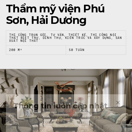
Thẩm mỹ viện Phú
Sơn, Hải Dương
THI CÔNG TRỌN GÓI, TƯ VẤN, THIẾT KẾ, THI CÔNG NỘI
THẤT BIỆT THỰ, DINH THỰ, KIẾN TRÚC VÀ XÂY DỰNG, SẢN
XUẤT NỘI THẤT
200 M²
50 TUẦN
Thông tin luôn cập nhật
Xu hướng thiết kế nội thất mới nhất tại Việt Nam và trên thế
giới