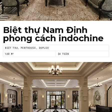
Họ tên
*
Email
*
Biệt thự Nam Định
phong cách indochine
BIỆT THỰ, PENTHOUSE, DUPLEX
Tôi đồng ý với
Chính sách riêng tư
của Nội thất
Á Đông
140 M²
24 TUẦN