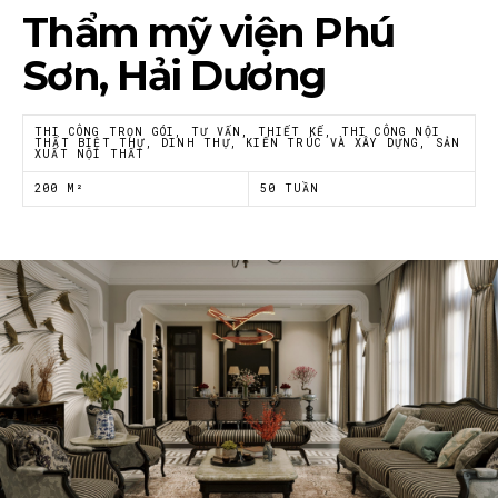
Thẩm mỹ viện Phú
Sơn, Hải Dương
THI CÔNG TRỌN GÓI, TƯ VẤN, THIẾT KẾ, THI CÔNG NỘI
THẤT BIỆT THỰ, DINH THỰ, KIẾN TRÚC VÀ XÂY DỰNG, SẢN
XUẤT NỘI THẤT
200 M²
50 TUẦN
Thông tin luôn cập nhật
Xu hướng thiết kế nội thất mới nhất tại Việt Nam và trên thế
giới