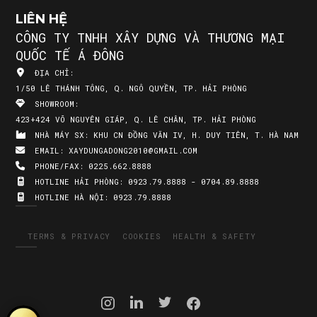
LIÊN HỆ
CÔNG TY TNHH XÂY DỰNG VÀ THƯƠNG MẠI
QUỐC TẾ Á ĐÔNG
ĐỊA CHỈ:
1/50 LÊ THÁNH TÔNG, Q. NGÔ QUYỀN, TP. HẢI PHÒNG
SHOWROOM:
423+424 VÕ NGUYÊN GIÁP, Q. LÊ CHÂN, TP. HẢI PHÒNG
NHÀ MÁY SX:
KHU CN ĐỒNG VĂN IV, H. DUY TIÊN, T. HÀ NAM
EMAIL:
XAYDUNGADONG2010@GMAIL.COM
PHONE/FAX:
0225.662.8888
HOTLINE HẢI PHÒNG:
0923.79.8888 - 0704.89.8888
HOTLINE HÀ NỘI:
0923.79.8888
TERMS & PRIVACY
COOKIES
HEALTH & SAFETY