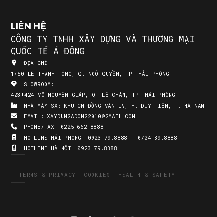
LIÊN HỆ
CÔNG TY TNHH XÂY DỰNG VÀ THƯƠNG MẠI
QUỐC TẾ Á ĐÔNG
ĐỊA CHỈ:
1/50 LÊ THÁNH TÔNG, Q. NGÔ QUYỀN, TP. HẢI PHÒNG
SHOWROOM:
423+424 VÕ NGUYÊN GIÁP, Q. LÊ CHÂN, TP. HẢI PHÒNG
NHÀ MÁY SX:
KHU CN ĐỒNG VĂN IV, H. DUY TIÊN, T. HÀ NAM
EMAIL:
XAYDUNGADONG2010@GMAIL.COM
PHONE/FAX:
0225.662.8888
HOTLINE HẢI PHÒNG:
0923.79.8888 - 0704.89.8888
HOTLINE HÀ NỘI:
0923.79.8888
TERMS & PRIVACY
COOKIES
HEALTH & SAFETY