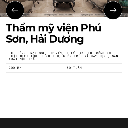
Họ tên
*
Thẩm mỹ viện Phú
Email
*
Sơn, Hải Dương
THI CÔNG TRỌN GÓI, TƯ VẤN, THIẾT KẾ, THI CÔNG NỘI
THẤT BIỆT THỰ, DINH THỰ, KIẾN TRÚC VÀ XÂY DỰNG, SẢN
XUẤT NỘI THẤT
Tôi đồng ý với
Chính sách riêng tư
của Nội thất
Á Đông
200 M²
50 TUẦN