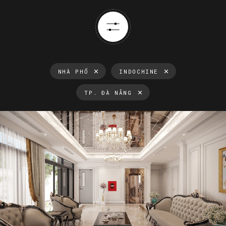
NHÀ PHỐ
INDOCHINE
TP. ĐÀ NẴNG
Thông tin luôn cập nhật
Xu hướng thiết kế nội thất mới nhất tại Việt Nam và trên thế
giới