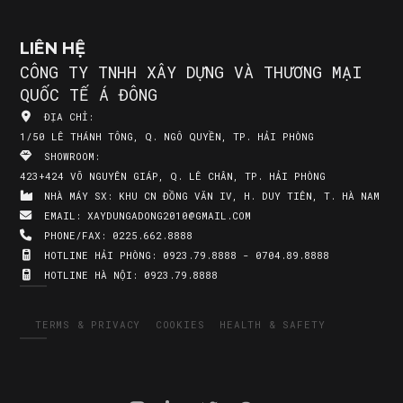
LIÊN HỆ
CÔNG TY TNHH XÂY DỰNG VÀ THƯƠNG MẠI
QUỐC TẾ Á ĐÔNG
ĐỊA CHỈ:
1/50 LÊ THÁNH TÔNG, Q. NGÔ QUYỀN, TP. HẢI PHÒNG
SHOWROOM:
423+424 VÕ NGUYÊN GIÁP, Q. LÊ CHÂN, TP. HẢI PHÒNG
NHÀ MÁY SX:
KHU CN ĐỒNG VĂN IV, H. DUY TIÊN, T. HÀ NAM
EMAIL:
XAYDUNGADONG2010@GMAIL.COM
PHONE/FAX:
0225.662.8888
HOTLINE HẢI PHÒNG:
0923.79.8888 - 0704.89.8888
HOTLINE HÀ NỘI:
0923.79.8888
TERMS & PRIVACY
COOKIES
HEALTH & SAFETY