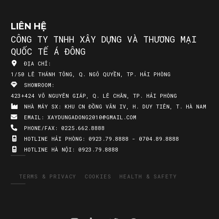
LIÊN HỆ
CÔNG TY TNHH XÂY DỰNG VÀ THƯƠNG MẠI
QUỐC TẾ Á ĐÔNG
ĐỊA CHỈ:
1/50 LÊ THÁNH TÔNG, Q. NGÔ QUYỀN, TP. HẢI PHÒNG
SHOWROOM:
423+424 VÕ NGUYÊN GIÁP, Q. LÊ CHÂN, TP. HẢI PHÒNG
NHÀ MÁY SX:
KHU CN ĐỒNG VĂN IV, H. DUY TIÊN, T. HÀ NAM
EMAIL:
XAYDUNGADONG2010@GMAIL.COM
PHONE/FAX:
0225.662.8888
HOTLINE HẢI PHÒNG:
0923.79.8888 - 0704.89.8888
HOTLINE HÀ NỘI:
0923.79.8888
TERMS & PRIVACY
COOKIES
HEALTH & SAFETY