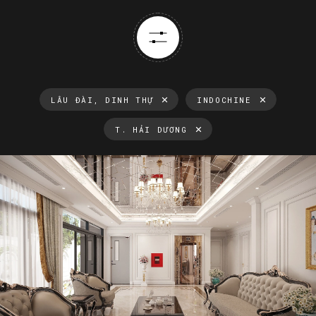
LÂU ĐÀI, DINH THỰ
INDOCHINE
T. HẢI DƯƠNG
Thông tin luôn cập nhật
Xu hướng thiết kế nội thất mới nhất tại Việt Nam và trên thế
giới