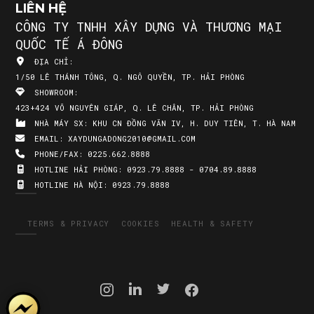
LIÊN HỆ
CÔNG TY TNHH XÂY DỰNG VÀ THƯƠNG MẠI
QUỐC TẾ Á ĐÔNG
ĐỊA CHỈ:
1/50 LÊ THÁNH TÔNG, Q. NGÔ QUYỀN, TP. HẢI PHÒNG
SHOWROOM:
423+424 VÕ NGUYÊN GIÁP, Q. LÊ CHÂN, TP. HẢI PHÒNG
NHÀ MÁY SX:
KHU CN ĐỒNG VĂN IV, H. DUY TIÊN, T. HÀ NAM
EMAIL:
XAYDUNGADONG2010@GMAIL.COM
PHONE/FAX:
0225.662.8888
HOTLINE HẢI PHÒNG:
0923.79.8888 - 0704.89.8888
HOTLINE HÀ NỘI:
0923.79.8888
TERMS & PRIVACY
COOKIES
HEALTH & SAFETY