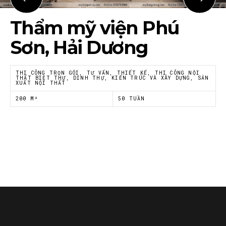
Họ tên
*
Thẩm mỹ viện Phú
Sơn, Hải Dương
Email
*
THI CÔNG TRỌN GÓI, TƯ VẤN, THIẾT KẾ, THI CÔNG NỘI
THẤT BIỆT THỰ, DINH THỰ, KIẾN TRÚC VÀ XÂY DỰNG, SẢN
XUẤT NỘI THẤT
Tôi đồng ý với
Chính sách riêng tư
của Nội thất
200 M²
50 TUẦN
Á Đông