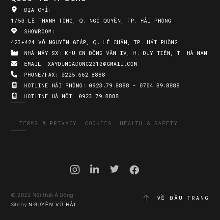
đẹp vang bóng một thời
1
LIÊN HỆ
CÔNG TY TNHH XÂY DỰNG VÀ THƯƠNG MẠI
QUỐC TẾ Á ĐÔNG
ĐỊA CHỈ: