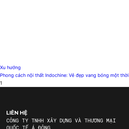
Những cách mới mẻ để tái tạo lại
ngôi nhà của bạn
XU HƯỚNG
Phong cách nội thất Indochine: Vẻ