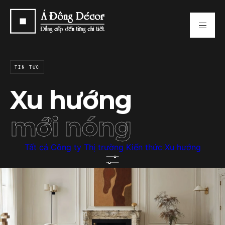
TIN TỨC
Xu hướng
mới nóng
TẤT
CÔNG
THỊ
KIẾN
XU
CẢ
TY
TRƯỜNG
THỨC
HƯỚNG